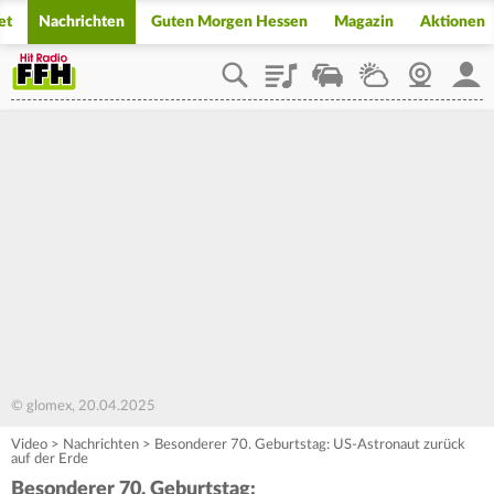
et
Nachrichten
Guten Morgen Hessen
Magazin
Aktionen
Playlist
Staupilot
Wetter
Webcam
Mein
© glomex, 20.04.2025
Video
>
Nachrichten
>
Besonderer 70. Geburtstag: US-Astronaut zurück
auf der Erde
Besonderer 70. Geburtstag: