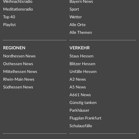
Weihnachtsradio
Bayern News
Meditationsradio
Sport
Top 40
Wetter
Playlist
Alle Orte
Alle Themen
REGIONEN
VERKEHR
Nordhessen News
Staus Hessen
Osthessen News
Blitzer Hessen
Mittelhessen News
Unfälle Hessen
Rhein-Main News
A3 News
Südhessen News
A5 News
A661 News
Günstig tanken
Parkhäuser
Flugplan Frankfurt
Schulausfälle