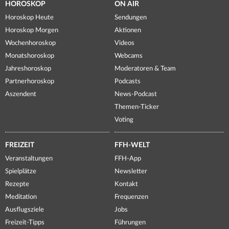
HOROSKOP
ON AIR
Horoskop Heute
Sendungen
Horoskop Morgen
Aktionen
Wochenhoroskop
Videos
Monatshoroskop
Webcams
Jahreshoroskop
Moderatoren & Team
Partnerhoroskop
Podcasts
Aszendent
News-Podcast
Themen-Ticker
Voting
FREIZEIT
FFH-WELT
Veranstaltungen
FFH-App
Spielplätze
Newsletter
Rezepte
Kontakt
Meditation
Frequenzen
Ausflugsziele
Jobs
Freizeit-Tipps
Führungen