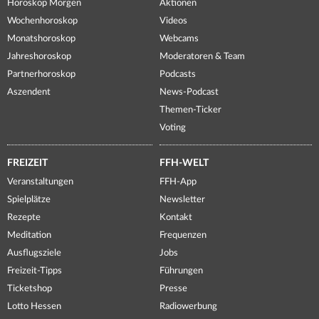
Horoskop Morgen
Aktionen
Wochenhoroskop
Videos
Monatshoroskop
Webcams
Jahreshoroskop
Moderatoren & Team
Partnerhoroskop
Podcasts
Aszendent
News-Podcast
Themen-Ticker
Voting
FREIZEIT
FFH-WELT
Veranstaltungen
FFH-App
Spielplätze
Newsletter
Rezepte
Kontakt
Meditation
Frequenzen
Ausflugsziele
Jobs
Freizeit-Tipps
Führungen
Ticketshop
Presse
Lotto Hessen
Radiowerbung