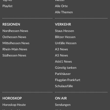
Top 40
Wetter
Playlist
Alle Orte
Alle Themen
REGIONEN
VERKEHR
Nordhessen News
Staus Hessen
Osthessen News
Blitzer Hessen
Mittelhessen News
Unfälle Hessen
Rhein-Main News
A3 News
Südhessen News
A5 News
A661 News
Günstig tanken
Parkhäuser
Flugplan Frankfurt
Schulausfälle
HOROSKOP
ON AIR
Horoskop Heute
Sendungen