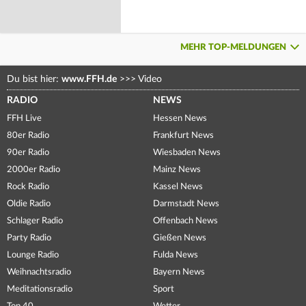
MEHR TOP-MELDUNGEN
Du bist hier:
www.FFH.de
>>>
Video
RADIO
NEWS
FFH Live
Hessen News
80er Radio
Frankfurt News
90er Radio
Wiesbaden News
2000er Radio
Mainz News
Rock Radio
Kassel News
Oldie Radio
Darmstadt News
Schlager Radio
Offenbach News
Party Radio
Gießen News
Lounge Radio
Fulda News
Weihnachtsradio
Bayern News
Meditationsradio
Sport