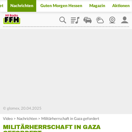
et
Nachrichten
Guten Morgen Hessen
Magazin
Aktionen
Playlist
Staupilot
Wetter
Webcam
Mein
© glomex, 20.04.2025
Video
>
Nachrichten
>
Militärherrschaft in Gaza gefordert
MILITÄRHERRSCHAFT IN GAZA