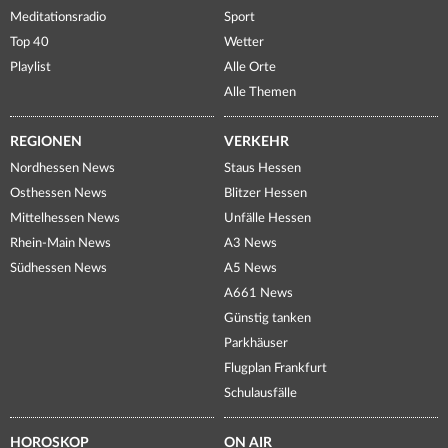
Meditationsradio
Sport
Top 40
Wetter
Playlist
Alle Orte
Alle Themen
REGIONEN
VERKEHR
Nordhessen News
Staus Hessen
Osthessen News
Blitzer Hessen
Mittelhessen News
Unfälle Hessen
Rhein-Main News
A3 News
Südhessen News
A5 News
A661 News
Günstig tanken
Parkhäuser
Flugplan Frankfurt
Schulausfälle
HOROSKOP
ON AIR