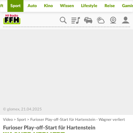
ft
Sport
Auto
Kino
Wissen
Lifestyle
Reise
Gami
Playlist
Staupilot
Wetter
Webcam
Mein
© glomex, 21.04.2025
Video
>
Sport
>
Furioser Play-off-Start für Hartenstein - Wagner verliert
Furioser Play-off-Start für Hartenstein