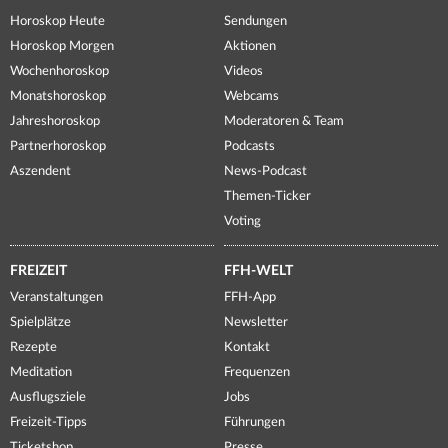
Horoskop Heute
Sendungen
Horoskop Morgen
Aktionen
Wochenhoroskop
Videos
Monatshoroskop
Webcams
Jahreshoroskop
Moderatoren & Team
Partnerhoroskop
Podcasts
Aszendent
News-Podcast
Themen-Ticker
Voting
FREIZEIT
FFH-WELT
Veranstaltungen
FFH-App
Spielplätze
Newsletter
Rezepte
Kontakt
Meditation
Frequenzen
Ausflugsziele
Jobs
Freizeit-Tipps
Führungen
Ticketshop
Presse