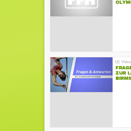
LYMPI
FRAG
ZUR L
BIRM