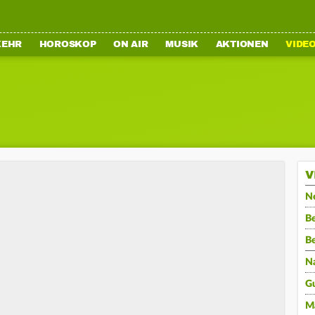
KEHR
HOROSKOP
ON AIR
MUSIK
AKTIONEN
VIDE
V
N
Be
B
N
G
M