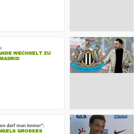
:
ANDE WECHSELT ZU
 MADRID
en darf man immer":
GELS GROSSES O