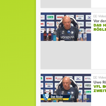
DAS 
RÖSL
VFL 
ZWEI