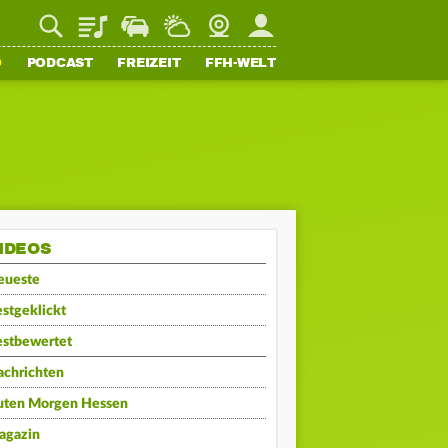
Playlist
Staupilot
Wetter
Webcam
Mein FFH
O
PODCAST
FREIZEIT
FFH-WELT
IDEOS
eueste
stgeklickt
estbewertet
achrichten
uten Morgen Hessen
agazin