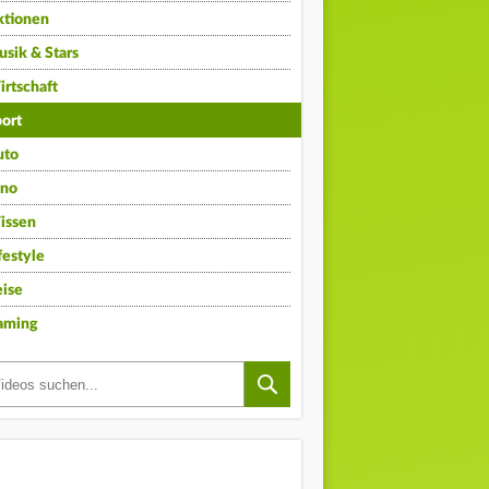
ktionen
sik & Stars
rtschaft
ort
uto
ino
issen
festyle
ise
aming