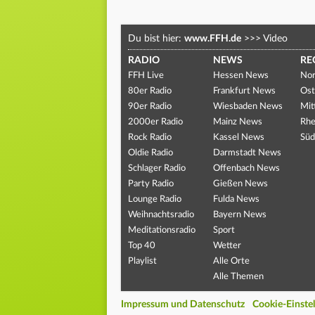
Du bist hier:
www.FFH.de
>>>
Video
RADIO
NEWS
RE
FFH Live
Hessen News
Nor
80er Radio
Frankfurt News
Ost
90er Radio
Wiesbaden News
Mit
2000er Radio
Mainz News
Rhe
Rock Radio
Kassel News
Süd
Oldie Radio
Darmstadt News
Schlager Radio
Offenbach News
Party Radio
Gießen News
Lounge Radio
Fulda News
Weihnachtsradio
Bayern News
Meditationsradio
Sport
Top 40
Wetter
Playlist
Alle Orte
Alle Themen
Impressum und Datenschutz
Cookie-Einste