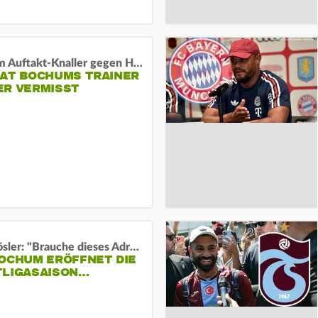
Vor dem Auftakt-Knaller gegen Hertha:
HAT BOCHUMS TRAINER
ER VERMISST
Uwe Rösler: "Brauche dieses Adrenalin"
BOCHUM ERÖFFNET DIE
TLIGASAISON…