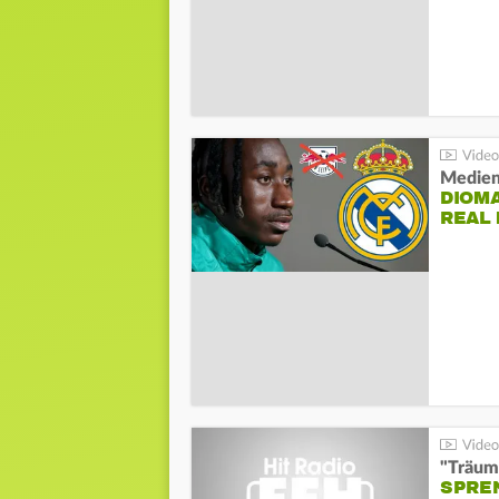
Medien
DIOM
REAL
"Träum
SPREN