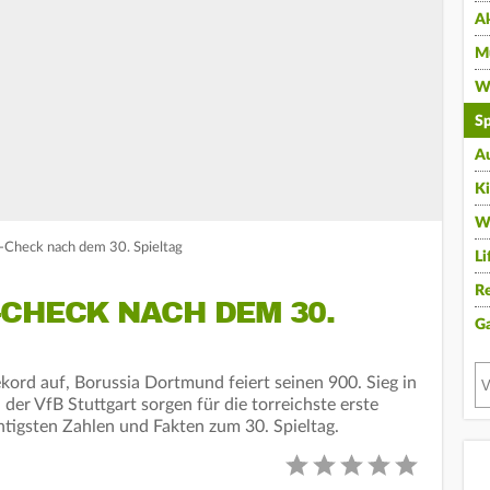
A
Mu
Wi
Sp
A
K
W
a-Check nach dem 30. Spieltag
Li
Re
CHECK NACH DEM 30.
G
kord auf, Borussia Dortmund feiert seinen 900. Sieg in
der VfB Stuttgart sorgen für die torreichste erste
htigsten Zahlen und Fakten zum 30. Spieltag.