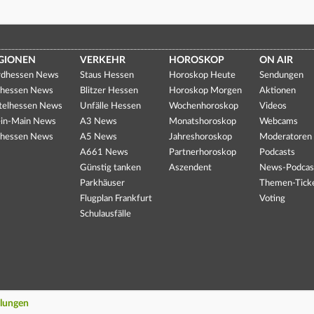
GIONEN
VERKEHR
HOROSKOP
ON AIR
dhessen News
Staus Hessen
Horoskop Heute
Sendungen
hessen News
Blitzer Hessen
Horoskop Morgen
Aktionen
telhessen News
Unfälle Hessen
Wochenhoroskop
Videos
in-Main News
A3 News
Monatshoroskop
Webcams
hessen News
A5 News
Jahreshoroskop
Moderatoren
A661 News
Partnerhoroskop
Podcasts
Günstig tanken
Aszendent
News-Podcas
Parkhäuser
Themen-Tick
Flugplan Frankfurt
Voting
Schulausfälle
llungen