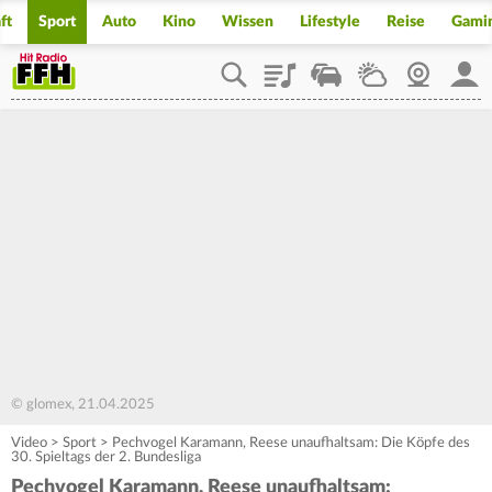
ft
Sport
Auto
Kino
Wissen
Lifestyle
Reise
Gami
Playlist
Staupilot
Wetter
Webcam
Mein
© glomex, 21.04.2025
Video
>
Sport
>
Pechvogel Karamann, Reese unaufhaltsam: Die Köpfe des
30. Spieltags der 2. Bundesliga
Pechvogel Karamann, Reese unaufhaltsam: