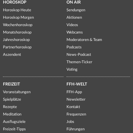
HOROSKOP
ON AIR
Horoskop Heute
Sendungen
Horoskop Morgen
Aktionen
Wochenhoroskop
Videos
Monatshoroskop
Webcams
Jahreshoroskop
Moderatoren & Team
Partnerhoroskop
Podcasts
Aszendent
News-Podcast
Themen-Ticker
Voting
FREIZEIT
FFH-WELT
Veranstaltungen
FFH-App
Spielplätze
Newsletter
Rezepte
Kontakt
Meditation
Frequenzen
Ausflugsziele
Jobs
Freizeit-Tipps
Führungen