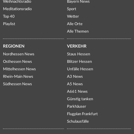
Weihnachtsradio
Bayern News
Meditationsradio
Sport
Top 40
Wetter
Playlist
Alle Orte
Alle Themen
REGIONEN
VERKEHR
Nordhessen News
Staus Hessen
Osthessen News
Blitzer Hessen
Mittelhessen News
Unfälle Hessen
Rhein-Main News
A3 News
Südhessen News
A5 News
A661 News
Günstig tanken
Parkhäuser
Flugplan Frankfurt
Schulausfälle