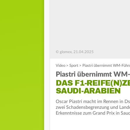
© glomex, 21.04.2025
Video
>
Sport
>
Piastri übernimmt WM-Führu
Piastri übernimmt WM
DAS F1-REIFE(N)
SAUDI-ARABIEN
Oscar Piastri macht im Rennen in Dsc
zwei Schadensbegrenzung und Lando 
Erkenntnisse zum Grand Prix in Saud