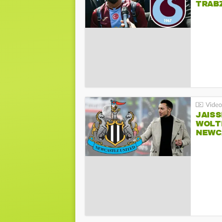
TRAB
JAIS
WOLT
NEWC