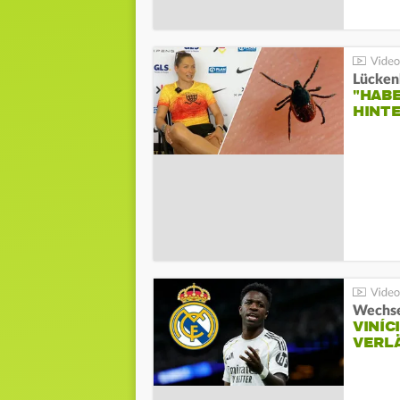
Lücken
"HABE
HINT
Wechse
VINÍC
VERL