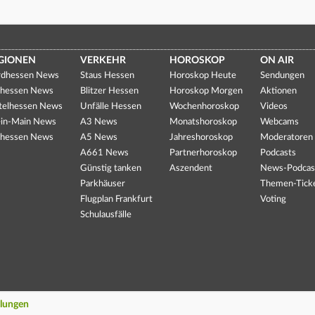
GIONEN
VERKEHR
HOROSKOP
ON AIR
dhessen News
Staus Hessen
Horoskop Heute
Sendungen
hessen News
Blitzer Hessen
Horoskop Morgen
Aktionen
telhessen News
Unfälle Hessen
Wochenhoroskop
Videos
in-Main News
A3 News
Monatshoroskop
Webcams
hessen News
A5 News
Jahreshoroskop
Moderatoren
A661 News
Partnerhoroskop
Podcasts
Günstig tanken
Aszendent
News-Podcas
Parkhäuser
Themen-Tick
Flugplan Frankfurt
Voting
Schulausfälle
llungen