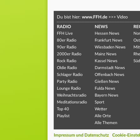
Du bist hier:
www.FFH.de
>>>
Video
RADIO
NEWS
RE
FFH Live
Hessen News
Nor
80er Radio
Frankfurt News
Ost
90er Radio
Wiesbaden News
Mit
2000er Radio
Mainz News
Rhe
Rock Radio
Kassel News
Süd
Oldie Radio
Darmstadt News
Schlager Radio
Offenbach News
Party Radio
Gießen News
Lounge Radio
Fulda News
Weihnachtsradio
Bayern News
Meditationsradio
Sport
Top 40
Wetter
Playlist
Alle Orte
Alle Themen
Impressum und Datenschutz
Cookie-Einste