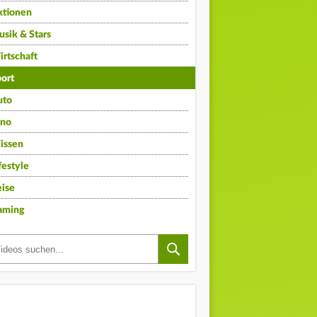
ktionen
sik & Stars
rtschaft
ort
uto
ino
issen
festyle
ise
aming