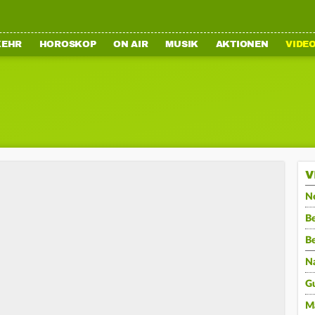
KEHR
HOROSKOP
ON AIR
MUSIK
AKTIONEN
VIDE
V
N
Be
B
N
G
M