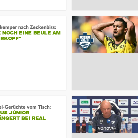
kemper nach Zeckenbiss:
 NOCH EINE BEULE AM
ERKOPF"
l-Gerüchte vom Tisch:
IUS JÚNIOR
ÄNGERT BEI REAL