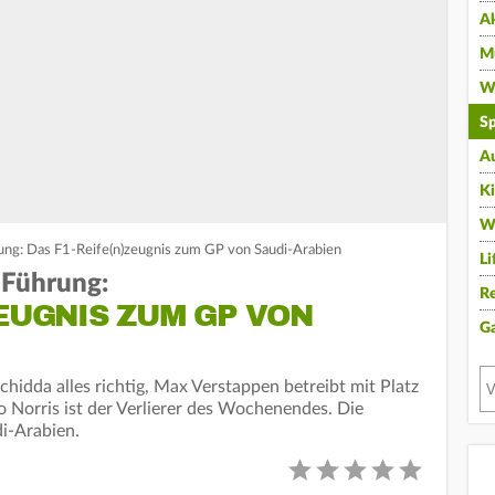
A
Mu
Wi
Sp
A
K
W
ng: Das F1-Reife(n)zeugnis zum GP von Saudi-Arabien
Li
-Führung:
Re
ZEUGNIS ZUM GP VON
G
hidda alles richtig, Max Verstappen betreibt mit Platz
Norris ist der Verlierer des Wochenendes. Die
i-Arabien.