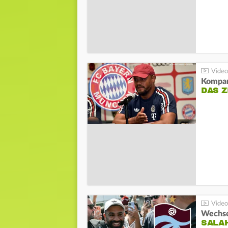
Kompa
DAS Z
Wechsel
SALA