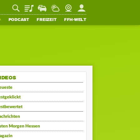
Playlist
Staupilot
Wetter
Webcam
Mein FFH
O
PODCAST
FREIZEIT
FFH-WELT
IDEOS
eueste
stgeklickt
estbewertet
achrichten
uten Morgen Hessen
agazin