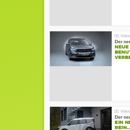
NEUE
BENU
VERB
Der ne
EIN N
REIN