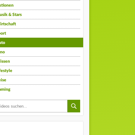
ktionen
sik & Stars
rtschaft
ort
uto
ino
issen
festyle
ise
aming