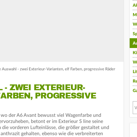
A
Mu
Wi
Sp
A
K
W
Auswahl - zwei Exterieur-Varianten, elf Farben, progressive Räder
Li
Re
- ZWEI EXTERIEUR-V
G
ARBEN, PROGRESSIVE R
, wo der A6 Avant bewusst viel Wagenfarbe und
rvorzuheben, betont er im Exterieur S line seine
m die vorderen Lufteinlässe, die größer gestaltet und
 anthrazit gehalten, ebenso wie die verbreiterten