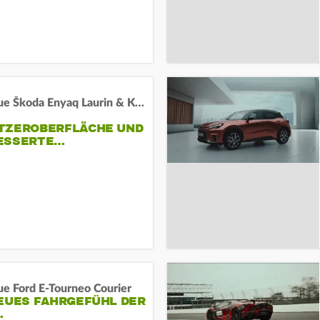
Der neue Škoda Enyaq Laurin & Klement
TZEROBERFLÄCHE UND
ESSERTE…
ue Ford E-Tourneo Courier
EUES FAHRGEFÜHL DER
…