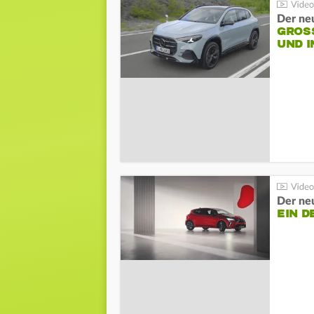
Der ne
GROSS
ND I
Der neu
EIN D