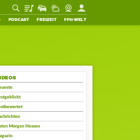
Playlist
Staupilot
Wetter
Webcam
Mein FFH
O
PODCAST
FREIZEIT
FFH-WELT
IDEOS
eueste
stgeklickt
estbewertet
achrichten
uten Morgen Hessen
agazin