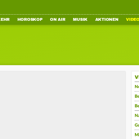
KEHR
HOROSKOP
ON AIR
MUSIK
AKTIONEN
VIDE
V
N
Be
B
N
G
M