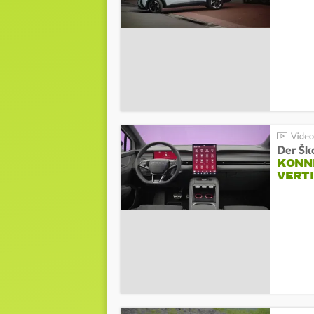
Der Šk
KONNE
VERT