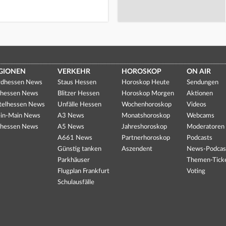
GIONEN
VERKEHR
HOROSKOP
ON AIR
dhessen News
Staus Hessen
Horoskop Heute
Sendungen
hessen News
Blitzer Hessen
Horoskop Morgen
Aktionen
telhessen News
Unfälle Hessen
Wochenhoroskop
Videos
in-Main News
A3 News
Monatshoroskop
Webcams
hessen News
A5 News
Jahreshoroskop
Moderatoren
A661 News
Partnerhoroskop
Podcasts
Günstig tanken
Aszendent
News-Podcas
Parkhäuser
Themen-Tick
Flugplan Frankfurt
Voting
Schulausfälle