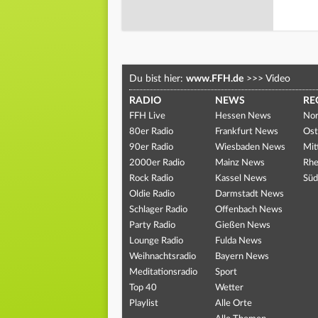
Du bist hier:
www.FFH.de
>>>
Video
RADIO
NEWS
RE
FFH Live
Hessen News
Nor
80er Radio
Frankfurt News
Ost
90er Radio
Wiesbaden News
Mit
2000er Radio
Mainz News
Rhe
Rock Radio
Kassel News
Süd
Oldie Radio
Darmstadt News
Schlager Radio
Offenbach News
Party Radio
Gießen News
Lounge Radio
Fulda News
Weihnachtsradio
Bayern News
Meditationsradio
Sport
Top 40
Wetter
Playlist
Alle Orte