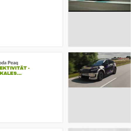
oda Peaq
KTIVITÄT -
IKALES…