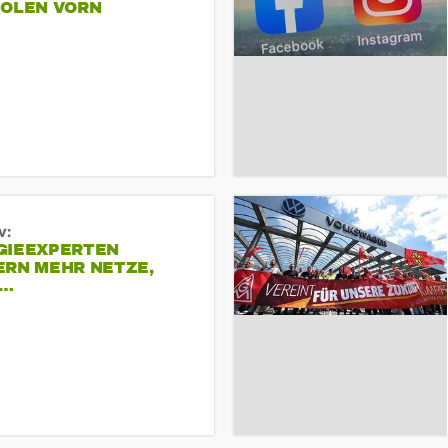
POLEN VORN
v:
GIEEXPERTEN
ERN MEHR NETZE,
R…