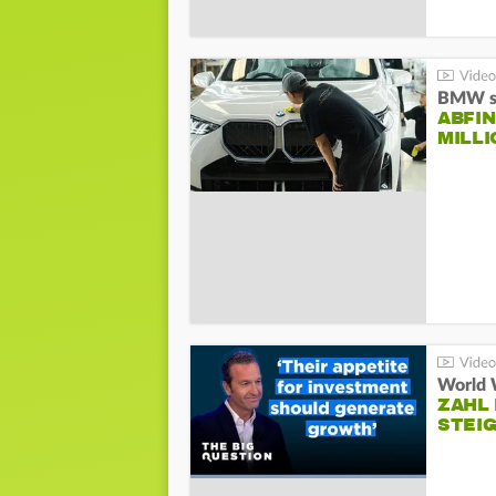
BMW st
ABFI
MILL
World 
ZAHL 
STEIG