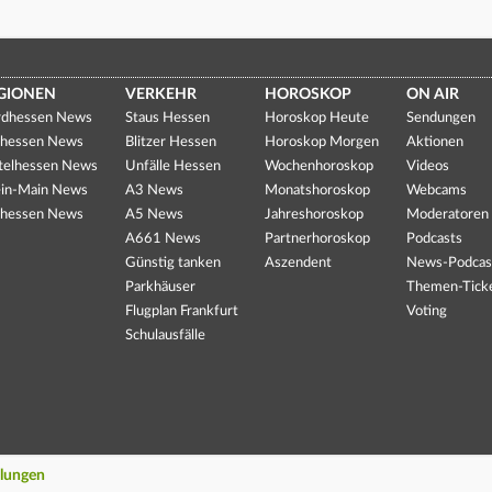
GIONEN
VERKEHR
HOROSKOP
ON AIR
dhessen News
Staus Hessen
Horoskop Heute
Sendungen
hessen News
Blitzer Hessen
Horoskop Morgen
Aktionen
telhessen News
Unfälle Hessen
Wochenhoroskop
Videos
in-Main News
A3 News
Monatshoroskop
Webcams
hessen News
A5 News
Jahreshoroskop
Moderatoren
A661 News
Partnerhoroskop
Podcasts
Günstig tanken
Aszendent
News-Podcas
Parkhäuser
Themen-Tick
Flugplan Frankfurt
Voting
Schulausfälle
llungen