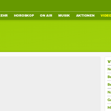
KEHR
HOROSKOP
ON AIR
MUSIK
AKTIONEN
VIDE
V
N
Be
B
N
G
M