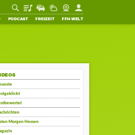
Playlist
Staupilot
Wetter
Webcam
Mein FFH
O
PODCAST
FREIZEIT
FFH-WELT
IDEOS
eueste
stgeklickt
estbewertet
achrichten
uten Morgen Hessen
agazin