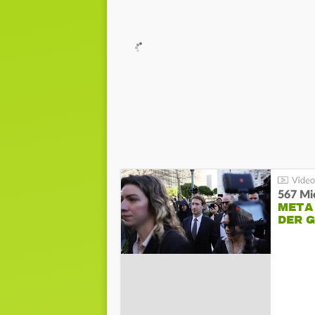
567 Mio
META
DER 