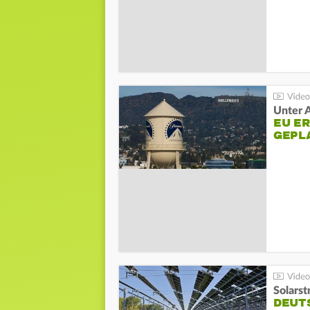
Unter 
EU E
GEPL
Solarst
DEUT