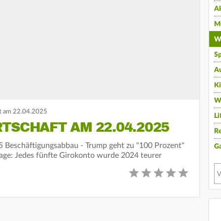
A
Mu
Wi
Sp
A
K
W
t am 22.04.2025
Li
TSCHAFT AM 22.04.2025
Re
5 Beschäftigungsabbau - Trump geht zu "100 Prozent"
G
age: Jedes fünfte Girokonto wurde 2024 teurer