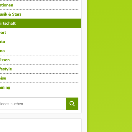
ktionen
sik & Stars
rtschaft
ort
uto
ino
issen
festyle
ise
aming