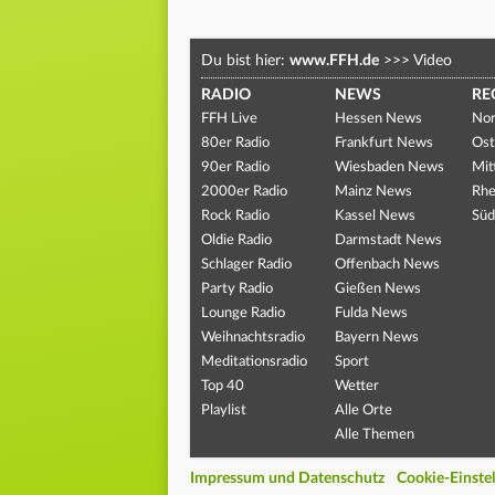
Du bist hier:
www.FFH.de
>>>
Video
RADIO
NEWS
RE
FFH Live
Hessen News
Nor
80er Radio
Frankfurt News
Ost
90er Radio
Wiesbaden News
Mit
2000er Radio
Mainz News
Rhe
Rock Radio
Kassel News
Süd
Oldie Radio
Darmstadt News
Schlager Radio
Offenbach News
Party Radio
Gießen News
Lounge Radio
Fulda News
Weihnachtsradio
Bayern News
Meditationsradio
Sport
Top 40
Wetter
Playlist
Alle Orte
Alle Themen
Impressum und Datenschutz
Cookie-Einste