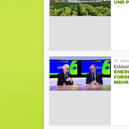
UND 
Exklusi
ENER
FORD
MEH