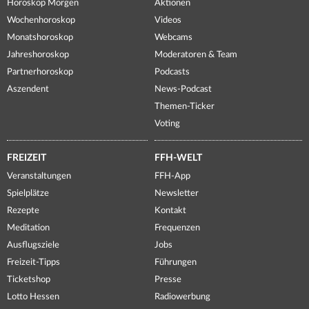
Horoskop Morgen
Aktionen
Wochenhoroskop
Videos
Monatshoroskop
Webcams
Jahreshoroskop
Moderatoren & Team
Partnerhoroskop
Podcasts
Aszendent
News-Podcast
Themen-Ticker
Voting
FREIZEIT
FFH-WELT
Veranstaltungen
FFH-App
Spielplätze
Newsletter
Rezepte
Kontakt
Meditation
Frequenzen
Ausflugsziele
Jobs
Freizeit-Tipps
Führungen
Ticketshop
Presse
Lotto Hessen
Radiowerbung