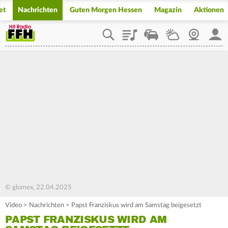
et
Nachrichten
Guten Morgen Hessen
Magazin
Aktionen
Playlist
Staupilot
Wetter
Webcam
Mein
© glomex, 22.04.2025
Video
>
Nachrichten
>
Papst Franziskus wird am Samstag beigesetzt
PAPST FRANZISKUS WIRD AM