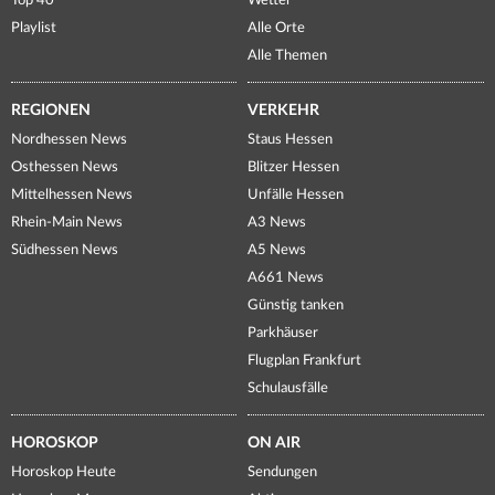
Top 40
Wetter
Playlist
Alle Orte
Alle Themen
REGIONEN
VERKEHR
Nordhessen News
Staus Hessen
Osthessen News
Blitzer Hessen
Mittelhessen News
Unfälle Hessen
Rhein-Main News
A3 News
Südhessen News
A5 News
A661 News
Günstig tanken
Parkhäuser
Flugplan Frankfurt
Schulausfälle
HOROSKOP
ON AIR
Horoskop Heute
Sendungen