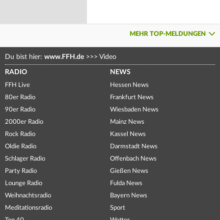
MEHR TOP-MELDUNGEN
Du bist hier:
www.FFH.de
>>>
Video
RADIO
NEWS
FFH Live
Hessen News
80er Radio
Frankfurt News
90er Radio
Wiesbaden News
2000er Radio
Mainz News
Rock Radio
Kassel News
Oldie Radio
Darmstadt News
Schlager Radio
Offenbach News
Party Radio
Gießen News
Lounge Radio
Fulda News
Weihnachtsradio
Bayern News
Meditationsradio
Sport