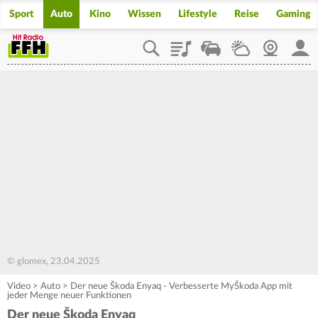
Sport
Auto
Kino
Wissen
Lifestyle
Reise
Gaming
Playlist
Staupilot
Wetter
Webcam
Mein
© glomex, 23.04.2025
Video
>
Auto
>
Der neue Škoda Enyaq - Verbesserte MyŠkoda App mit
jeder Menge neuer Funktionen
Der neue Škoda Enyaq