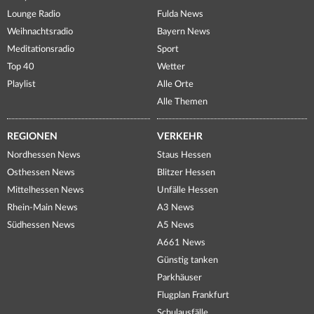
Lounge Radio
Fulda News
Weihnachtsradio
Bayern News
Meditationsradio
Sport
Top 40
Wetter
Playlist
Alle Orte
Alle Themen
REGIONEN
VERKEHR
Nordhessen News
Staus Hessen
Osthessen News
Blitzer Hessen
Mittelhessen News
Unfälle Hessen
Rhein-Main News
A3 News
Südhessen News
A5 News
A661 News
Günstig tanken
Parkhäuser
Flugplan Frankfurt
Schulausfälle