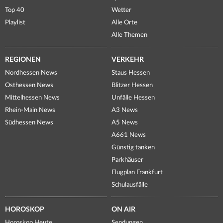
Top 40
Wetter
Playlist
Alle Orte
Alle Themen
REGIONEN
VERKEHR
Nordhessen News
Staus Hessen
Osthessen News
Blitzer Hessen
Mittelhessen News
Unfälle Hessen
Rhein-Main News
A3 News
Südhessen News
A5 News
A661 News
Günstig tanken
Parkhäuser
Flugplan Frankfurt
Schulausfälle
HOROSKOP
ON AIR
Horoskop Heute
Sendungen