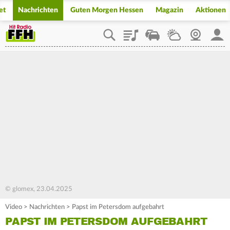
et
Nachrichten
Guten Morgen Hessen
Magazin
Aktionen
Playlist
Staupilot
Wetter
Webcam
Mein
© glomex, 23.04.2025
Video
>
Nachrichten
>
Papst im Petersdom aufgebahrt
PAPST IM PETERSDOM AUFGEBAHRT