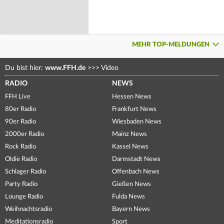
MEHR TOP-MELDUNGEN
Du bist hier:
www.FFH.de
>>>
Video
RADIO
NEWS
FFH Live
Hessen News
80er Radio
Frankfurt News
90er Radio
Wiesbaden News
2000er Radio
Mainz News
Rock Radio
Kassel News
Oldie Radio
Darmstadt News
Schlager Radio
Offenbach News
Party Radio
Gießen News
Lounge Radio
Fulda News
Weihnachtsradio
Bayern News
Meditationsradio
Sport