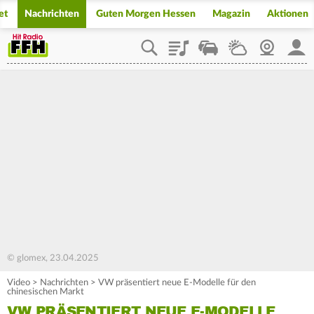
et
Nachrichten
Guten Morgen Hessen
Magazin
Aktionen
Playlist
Staupilot
Wetter
Webcam
Mein
© glomex, 23.04.2025
Video
>
Nachrichten
>
VW präsentiert neue E-Modelle für den
chinesischen Markt
VW PRÄSENTIERT NEUE E-MODELLE