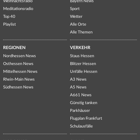
Weihnachtsradio
Bayern News
Meditationsradio
Sport
Top 40
Wetter
Playlist
Alle Orte
Alle Themen
REGIONEN
VERKEHR
Nordhessen News
Staus Hessen
Osthessen News
Blitzer Hessen
Mittelhessen News
Unfälle Hessen
Rhein-Main News
A3 News
Südhessen News
A5 News
A661 News
Günstig tanken
Parkhäuser
Flugplan Frankfurt
Schulausfälle