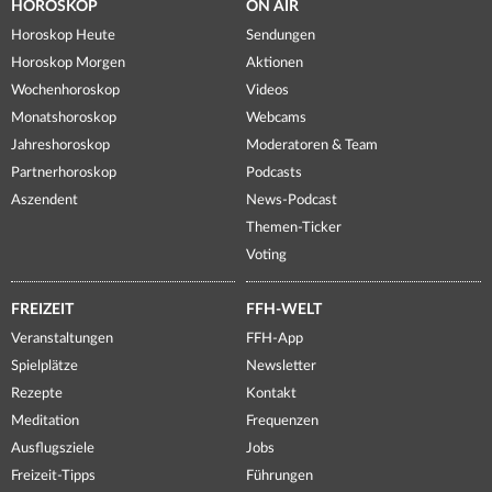
HOROSKOP
ON AIR
Horoskop Heute
Sendungen
Horoskop Morgen
Aktionen
Wochenhoroskop
Videos
Monatshoroskop
Webcams
Jahreshoroskop
Moderatoren & Team
Partnerhoroskop
Podcasts
Aszendent
News-Podcast
Themen-Ticker
Voting
FREIZEIT
FFH-WELT
Veranstaltungen
FFH-App
Spielplätze
Newsletter
Rezepte
Kontakt
Meditation
Frequenzen
Ausflugsziele
Jobs
Freizeit-Tipps
Führungen