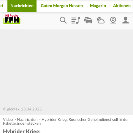
et
Nachrichten
Guten Morgen Hessen
Magazin
Aktionen
Playlist
Staupilot
Wetter
Webcam
Mein
© glomex, 23.04.2025
Video
>
Nachrichten
>
Hybrider Krieg: Russischer Geheimdienst soll hinter
Paketbränden stecken
Hybrider Krieg: