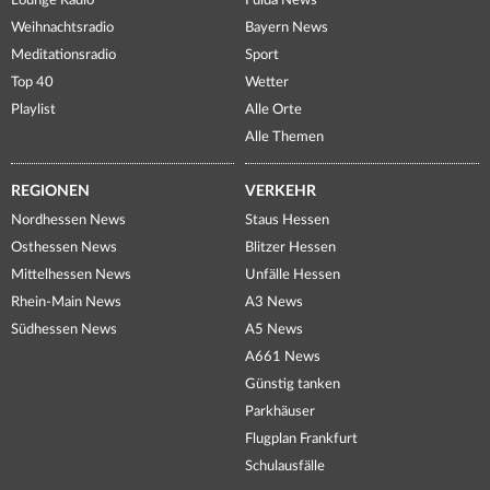
Lounge Radio
Fulda News
Weihnachtsradio
Bayern News
Meditationsradio
Sport
Top 40
Wetter
Playlist
Alle Orte
Alle Themen
REGIONEN
VERKEHR
Nordhessen News
Staus Hessen
Osthessen News
Blitzer Hessen
Mittelhessen News
Unfälle Hessen
Rhein-Main News
A3 News
Südhessen News
A5 News
A661 News
Günstig tanken
Parkhäuser
Flugplan Frankfurt
Schulausfälle