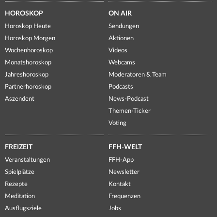
HOROSKOP
ON AIR
Horoskop Heute
Sendungen
Horoskop Morgen
Aktionen
Wochenhoroskop
Videos
Monatshoroskop
Webcams
Jahreshoroskop
Moderatoren & Team
Partnerhoroskop
Podcasts
Aszendent
News-Podcast
Themen-Ticker
Voting
FREIZEIT
FFH-WELT
Veranstaltungen
FFH-App
Spielplätze
Newsletter
Rezepte
Kontakt
Meditation
Frequenzen
Ausflugsziele
Jobs