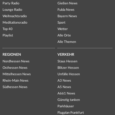
Party Radio
Gießen News
Lounge Radio
Fulda News
Weihnachtsradio
Bayern News
Meditationsradio
Sport
Top 40
Wetter
Playlist
Alle Orte
Alle Themen
REGIONEN
VERKEHR
Nordhessen News
Staus Hessen
Osthessen News
Blitzer Hessen
Mittelhessen News
Unfälle Hessen
Rhein-Main News
A3 News
Südhessen News
A5 News
A661 News
Günstig tanken
Parkhäuser
Flugplan Frankfurt