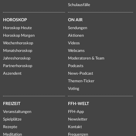
Schulausfälle
HOROSKOP
ON AIR
Horoskop Heute
Sendungen
Horoskop Morgen
Aktionen
Wochenhoroskop
Videos
Monatshoroskop
Webcams
Jahreshoroskop
Moderatoren & Team
Partnerhoroskop
Podcasts
Aszendent
News-Podcast
Themen-Ticker
Voting
FREIZEIT
FFH-WELT
Veranstaltungen
FFH-App
Spielplätze
Newsletter
Rezepte
Kontakt
Meditation
Frequenzen