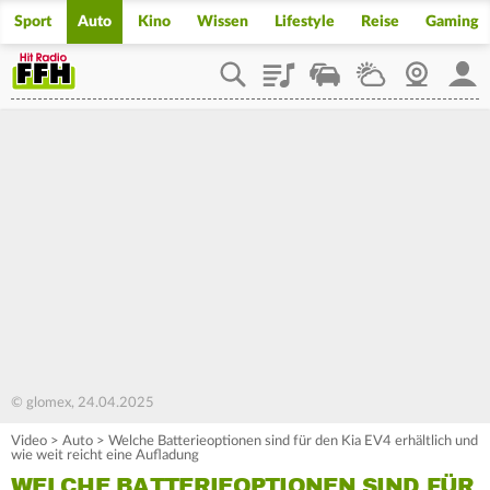
Sport
Auto
Kino
Wissen
Lifestyle
Reise
Gaming
Playlist
Staupilot
Wetter
Webcam
Mein
© glomex, 24.04.2025
Video
>
Auto
>
Welche Batterieoptionen sind für den Kia EV4 erhältlich und
wie weit reicht eine Aufladung
WELCHE BATTERIEOPTIONEN SIND FÜR