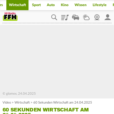
rs
Wirtschaft
Sport
Auto
Kino
Wissen
Lifestyle
Playlist
Staupilot
Wetter
Webcam
Mein
© glomex, 24.04.2025
Video
>
Wirtschaft
>
60 Sekunden Wirtschaft am 24.04.2025
60 SEKUNDEN WIRTSCHAFT AM