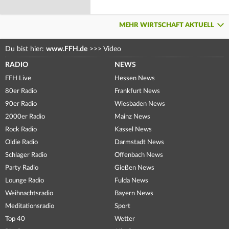
MEHR WIRTSCHAFT AKTUELL
Du bist hier:
www.FFH.de
>>>
Video
RADIO
NEWS
FFH Live
Hessen News
80er Radio
Frankfurt News
90er Radio
Wiesbaden News
2000er Radio
Mainz News
Rock Radio
Kassel News
Oldie Radio
Darmstadt News
Schlager Radio
Offenbach News
Party Radio
Gießen News
Lounge Radio
Fulda News
Weihnachtsradio
Bayern News
Meditationsradio
Sport
Top 40
Wetter