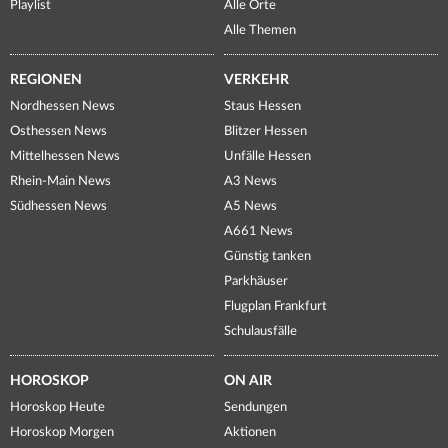
Playlist
Alle Orte
Alle Themen
REGIONEN
VERKEHR
Nordhessen News
Staus Hessen
Osthessen News
Blitzer Hessen
Mittelhessen News
Unfälle Hessen
Rhein-Main News
A3 News
Südhessen News
A5 News
A661 News
Günstig tanken
Parkhäuser
Flugplan Frankfurt
Schulausfälle
HOROSKOP
ON AIR
Horoskop Heute
Sendungen
Horoskop Morgen
Aktionen