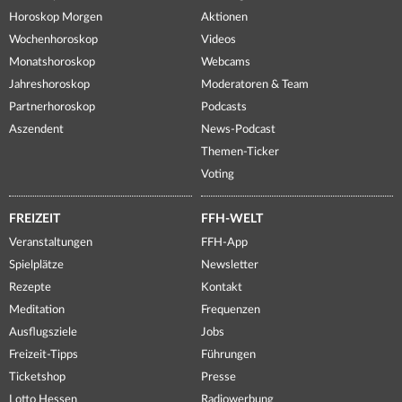
Horoskop Morgen
Aktionen
Wochenhoroskop
Videos
Monatshoroskop
Webcams
Jahreshoroskop
Moderatoren & Team
Partnerhoroskop
Podcasts
Aszendent
News-Podcast
Themen-Ticker
Voting
FREIZEIT
FFH-WELT
Veranstaltungen
FFH-App
Spielplätze
Newsletter
Rezepte
Kontakt
Meditation
Frequenzen
Ausflugsziele
Jobs
Freizeit-Tipps
Führungen
Ticketshop
Presse
Lotto Hessen
Radiowerbung