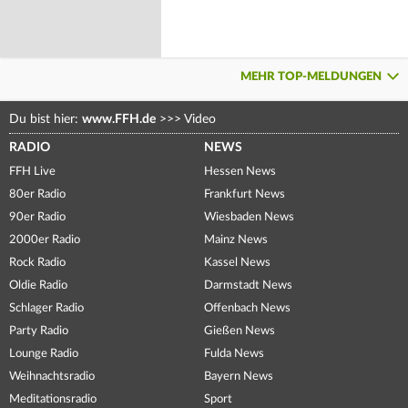
MEHR TOP-MELDUNGEN
Du bist hier:
www.FFH.de
>>>
Video
RADIO
NEWS
FFH Live
Hessen News
80er Radio
Frankfurt News
90er Radio
Wiesbaden News
2000er Radio
Mainz News
Rock Radio
Kassel News
Oldie Radio
Darmstadt News
Schlager Radio
Offenbach News
Party Radio
Gießen News
Lounge Radio
Fulda News
Weihnachtsradio
Bayern News
Meditationsradio
Sport