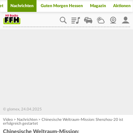
et
Nachrichten
Guten Morgen Hessen
Magazin
Aktionen
Playlist
Staupilot
Wetter
Webcam
Mein
© glomex, 24.04.2025
Video
>
Nachrichten
>
Chinesische Weltraum-Mission: Shenzhou-20 ist
erfolgreich gestartet
Chinesische Weltraum-Mission: