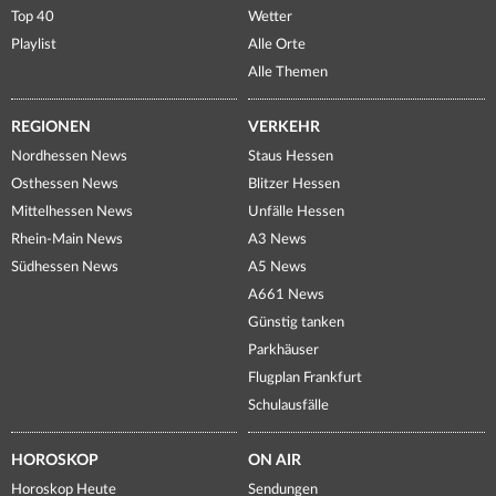
Top 40
Wetter
Playlist
Alle Orte
Alle Themen
REGIONEN
VERKEHR
Nordhessen News
Staus Hessen
Osthessen News
Blitzer Hessen
Mittelhessen News
Unfälle Hessen
Rhein-Main News
A3 News
Südhessen News
A5 News
A661 News
Günstig tanken
Parkhäuser
Flugplan Frankfurt
Schulausfälle
HOROSKOP
ON AIR
Horoskop Heute
Sendungen