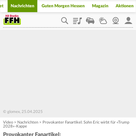
et
Nachrichten
Guten Morgen Hessen
Magazin
Aktionen
Playlist
Staupilot
Wetter
Webcam
Mein
© glomex, 25.04.2025
Video
>
Nachrichten
>
Provokanter Fanartikel: Sohn Eric wirbt für «Trump
2028»-Kappe
Provokanter Fanartikel: