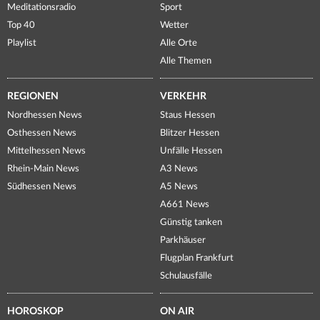
Meditationsradio
Sport
Top 40
Wetter
Playlist
Alle Orte
Alle Themen
REGIONEN
VERKEHR
Nordhessen News
Staus Hessen
Osthessen News
Blitzer Hessen
Mittelhessen News
Unfälle Hessen
Rhein-Main News
A3 News
Südhessen News
A5 News
A661 News
Günstig tanken
Parkhäuser
Flugplan Frankfurt
Schulausfälle
HOROSKOP
ON AIR