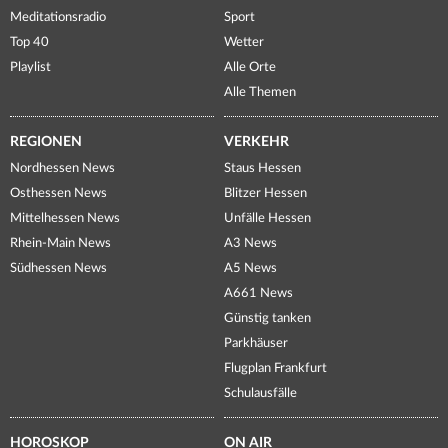
Meditationsradio
Sport
Top 40
Wetter
Playlist
Alle Orte
Alle Themen
REGIONEN
VERKEHR
Nordhessen News
Staus Hessen
Osthessen News
Blitzer Hessen
Mittelhessen News
Unfälle Hessen
Rhein-Main News
A3 News
Südhessen News
A5 News
A661 News
Günstig tanken
Parkhäuser
Flugplan Frankfurt
Schulausfälle
HOROSKOP
ON AIR