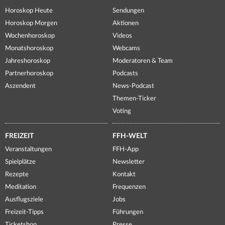
Horoskop Heute
Sendungen
Horoskop Morgen
Aktionen
Wochenhoroskop
Videos
Monatshoroskop
Webcams
Jahreshoroskop
Moderatoren & Team
Partnerhoroskop
Podcasts
Aszendent
News-Podcast
Themen-Ticker
Voting
FREIZEIT
FFH-WELT
Veranstaltungen
FFH-App
Spielplätze
Newsletter
Rezepte
Kontakt
Meditation
Frequenzen
Ausflugsziele
Jobs
Freizeit-Tipps
Führungen
Ticketshop
Presse