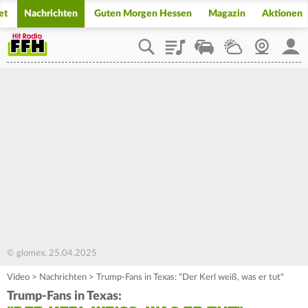
et
Nachrichten
Guten Morgen Hessen
Magazin
Aktionen
Playlist
Staupilot
Wetter
Webcam
Mein
© glomex, 25.04.2025
Video
>
Nachrichten
>
Trump-Fans in Texas: "Der Kerl weiß, was er tut"
Trump-Fans in Texas: