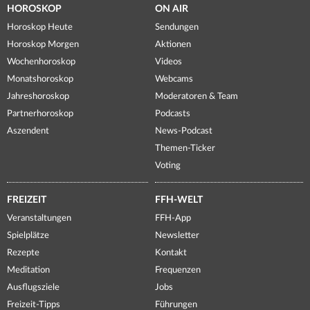
HOROSKOP
ON AIR
Horoskop Heute
Sendungen
Horoskop Morgen
Aktionen
Wochenhoroskop
Videos
Monatshoroskop
Webcams
Jahreshoroskop
Moderatoren & Team
Partnerhoroskop
Podcasts
Aszendent
News-Podcast
Themen-Ticker
Voting
FREIZEIT
FFH-WELT
Veranstaltungen
FFH-App
Spielplätze
Newsletter
Rezepte
Kontakt
Meditation
Frequenzen
Ausflugsziele
Jobs
Freizeit-Tipps
Führungen