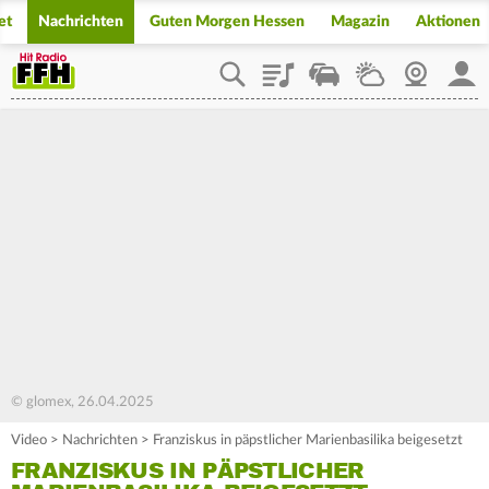
et
Nachrichten
Guten Morgen Hessen
Magazin
Aktionen
Playlist
Staupilot
Wetter
Webcam
Mein
© glomex, 26.04.2025
Video
>
Nachrichten
>
Franziskus in päpstlicher Marienbasilika beigesetzt
FRANZISKUS IN PÄPSTLICHER