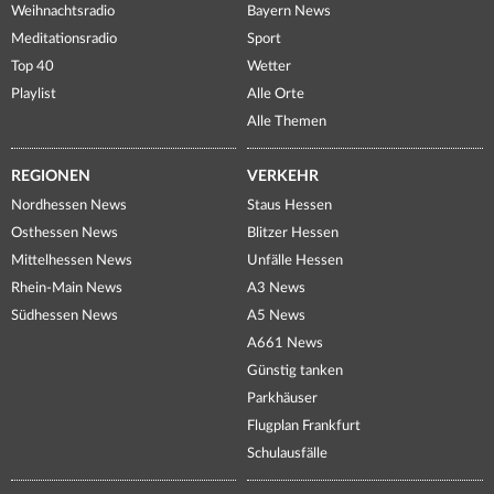
Weihnachtsradio
Bayern News
Meditationsradio
Sport
Top 40
Wetter
Playlist
Alle Orte
Alle Themen
REGIONEN
VERKEHR
Nordhessen News
Staus Hessen
Osthessen News
Blitzer Hessen
Mittelhessen News
Unfälle Hessen
Rhein-Main News
A3 News
Südhessen News
A5 News
A661 News
Günstig tanken
Parkhäuser
Flugplan Frankfurt
Schulausfälle