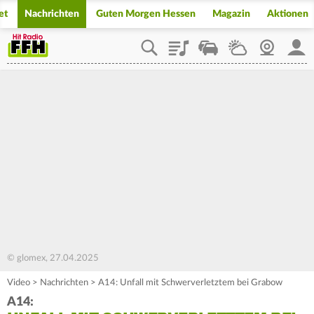
et
Nachrichten
Guten Morgen Hessen
Magazin
Aktionen
Playlist
Staupilot
Wetter
Webcam
Mein
© glomex, 27.04.2025
Video
>
Nachrichten
>
A14: Unfall mit Schwerverletztem bei Grabow
A14: