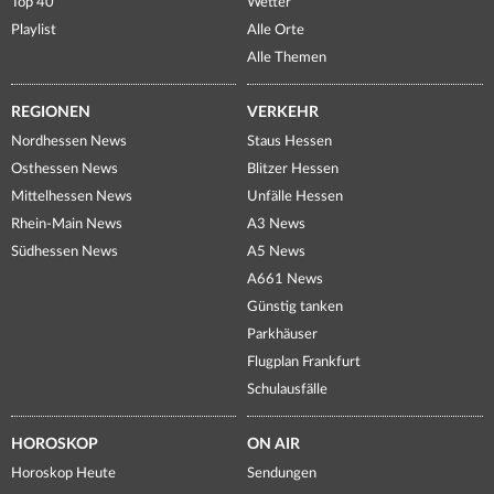
Top 40
Wetter
Playlist
Alle Orte
Alle Themen
REGIONEN
VERKEHR
Nordhessen News
Staus Hessen
Osthessen News
Blitzer Hessen
Mittelhessen News
Unfälle Hessen
Rhein-Main News
A3 News
Südhessen News
A5 News
A661 News
Günstig tanken
Parkhäuser
Flugplan Frankfurt
Schulausfälle
HOROSKOP
ON AIR
Horoskop Heute
Sendungen