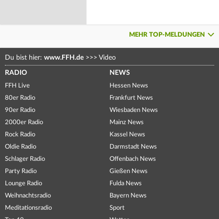
MEHR TOP-MELDUNGEN
Du bist hier:
www.FFH.de
>>>
Video
RADIO
NEWS
FFH Live
Hessen News
80er Radio
Frankfurt News
90er Radio
Wiesbaden News
2000er Radio
Mainz News
Rock Radio
Kassel News
Oldie Radio
Darmstadt News
Schlager Radio
Offenbach News
Party Radio
Gießen News
Lounge Radio
Fulda News
Weihnachtsradio
Bayern News
Meditationsradio
Sport