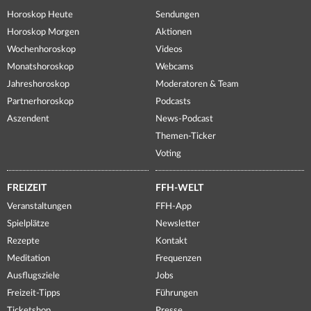
Horoskop Heute
Sendungen
Horoskop Morgen
Aktionen
Wochenhoroskop
Videos
Monatshoroskop
Webcams
Jahreshoroskop
Moderatoren & Team
Partnerhoroskop
Podcasts
Aszendent
News-Podcast
Themen-Ticker
Voting
FREIZEIT
FFH-WELT
Veranstaltungen
FFH-App
Spielplätze
Newsletter
Rezepte
Kontakt
Meditation
Frequenzen
Ausflugsziele
Jobs
Freizeit-Tipps
Führungen
Ticketshop
Presse