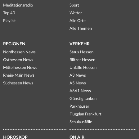
Meditationsradio
Sport
Top 40
Wetter
Playlist
Alle Orte
Alle Themen
REGIONEN
VERKEHR
Nordhessen News
Staus Hessen
Osthessen News
Blitzer Hessen
Mittelhessen News
Unfälle Hessen
Rhein-Main News
A3 News
Südhessen News
A5 News
A661 News
Günstig tanken
Parkhäuser
Flugplan Frankfurt
Schulausfälle
HOROSKOP
ON AIR