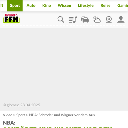
ft
Sport
Auto
Kino
Wissen
Lifestyle
Reise
Gami
Playlist
Staupilot
Wetter
Webcam
Mein
© glomex, 28.04.2025
Video
>
Sport
>
NBA: Schröder und Wagner vor dem Aus
NBA: