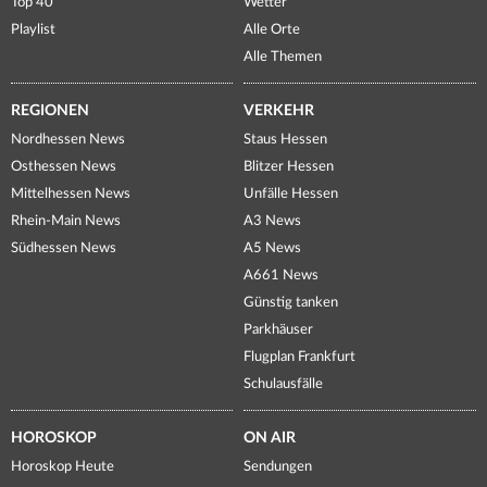
Top 40
Wetter
Playlist
Alle Orte
Alle Themen
REGIONEN
VERKEHR
Nordhessen News
Staus Hessen
Osthessen News
Blitzer Hessen
Mittelhessen News
Unfälle Hessen
Rhein-Main News
A3 News
Südhessen News
A5 News
A661 News
Günstig tanken
Parkhäuser
Flugplan Frankfurt
Schulausfälle
HOROSKOP
ON AIR
Horoskop Heute
Sendungen