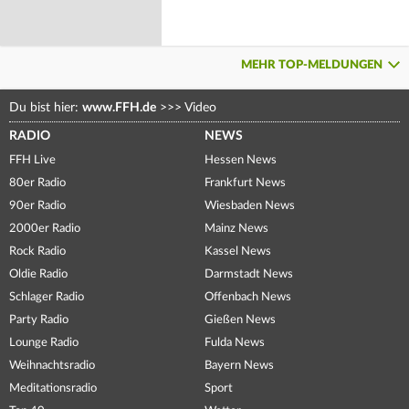
MEHR TOP-MELDUNGEN
Du bist hier:
www.FFH.de
>>>
Video
RADIO
NEWS
FFH Live
Hessen News
80er Radio
Frankfurt News
90er Radio
Wiesbaden News
2000er Radio
Mainz News
Rock Radio
Kassel News
Oldie Radio
Darmstadt News
Schlager Radio
Offenbach News
Party Radio
Gießen News
Lounge Radio
Fulda News
Weihnachtsradio
Bayern News
Meditationsradio
Sport