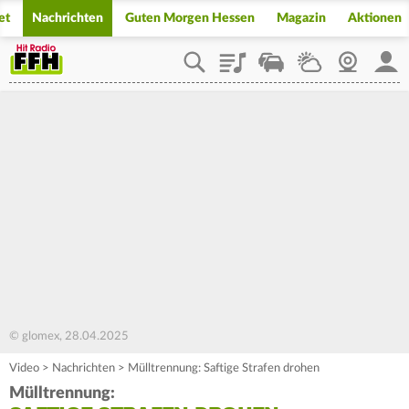
et
Nachrichten
Guten Morgen Hessen
Magazin
Aktionen
Playlist
Staupilot
Wetter
Webcam
Mein
© glomex, 28.04.2025
Video
>
Nachrichten
>
Mülltrennung: Saftige Strafen drohen
Mülltrennung: