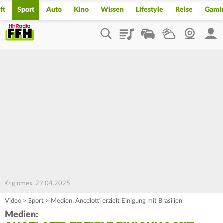
ft
Sport
Auto
Kino
Wissen
Lifestyle
Reise
Gami
Playlist
Staupilot
Wetter
Webcam
Mein
© glomex, 29.04.2025
Video
>
Sport
>
Medien: Ancelotti erzielt Einigung mit Brasilien
Medien: