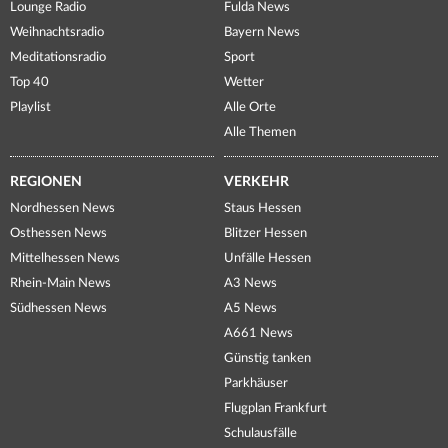
Lounge Radio
Fulda News
Weihnachtsradio
Bayern News
Meditationsradio
Sport
Top 40
Wetter
Playlist
Alle Orte
Alle Themen
REGIONEN
VERKEHR
Nordhessen News
Staus Hessen
Osthessen News
Blitzer Hessen
Mittelhessen News
Unfälle Hessen
Rhein-Main News
A3 News
Südhessen News
A5 News
A661 News
Günstig tanken
Parkhäuser
Flugplan Frankfurt
Schulausfälle