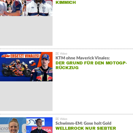
KIMMICH
KTM ohne Maverick Vinales:
DER GRUND FÜR DEN MOTOGP-
RÜCKZUG
Schwimm-EM: Gose holt Gold
WELLBROCK NUR SIEBTER