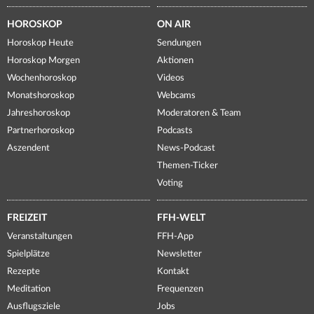
HOROSKOP
ON AIR
Horoskop Heute
Sendungen
Horoskop Morgen
Aktionen
Wochenhoroskop
Videos
Monatshoroskop
Webcams
Jahreshoroskop
Moderatoren & Team
Partnerhoroskop
Podcasts
Aszendent
News-Podcast
Themen-Ticker
Voting
FREIZEIT
FFH-WELT
Veranstaltungen
FFH-App
Spielplätze
Newsletter
Rezepte
Kontakt
Meditation
Frequenzen
Ausflugsziele
Jobs