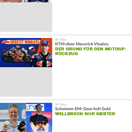
KTM ohne Maverick Vinales:
DER GRUND FÜR DEN MOTOGP-
RÜCKZUG
Schwimm-EM: Gose holt Gold
WELLBROCK NUR SIEBTER