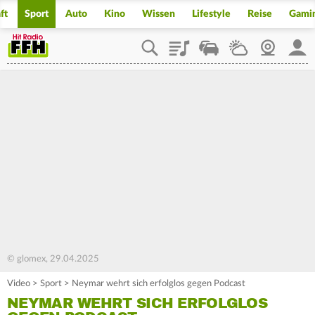
ft
Sport
Auto
Kino
Wissen
Lifestyle
Reise
Gami
Playlist
Staupilot
Wetter
Webcam
Mein
© glomex, 29.04.2025
Video
>
Sport
>
Neymar wehrt sich erfolglos gegen Podcast
NEYMAR WEHRT SICH ERFOLGLOS