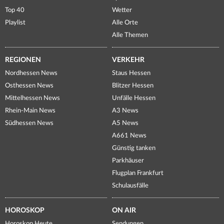
Top 40
Wetter
Playlist
Alle Orte
Alle Themen
REGIONEN
VERKEHR
Nordhessen News
Staus Hessen
Osthessen News
Blitzer Hessen
Mittelhessen News
Unfälle Hessen
Rhein-Main News
A3 News
Südhessen News
A5 News
A661 News
Günstig tanken
Parkhäuser
Flugplan Frankfurt
Schulausfälle
HOROSKOP
ON AIR
Horoskop Heute
Sendungen