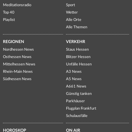
Meditationsradio
Sport
Top 40
Wetter
Playlist
Alle Orte
Alle Themen
REGIONEN
VERKEHR
Nordhessen News
Staus Hessen
Osthessen News
Blitzer Hessen
Mittelhessen News
Unfälle Hessen
Rhein-Main News
A3 News
Südhessen News
A5 News
A661 News
Günstig tanken
Parkhäuser
Flugplan Frankfurt
Schulausfälle
HOROSKOP
ON AIR