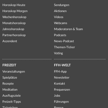
Horoskop Heute
Sendungen
Horoskop Morgen
Aktionen
Wochenhoroskop
Videos
Monatshoroskop
Webcams
Jahreshoroskop
Moderatoren & Team
Partnerhoroskop
Podcasts
Aszendent
News-Podcast
Themen-Ticker
Voting
FREIZEIT
FFH-WELT
Veranstaltungen
FFH-App
Spielplätze
Newsletter
Rezepte
Kontakt
Meditation
Frequenzen
Ausflugsziele
Jobs
Freizeit-Tipps
Führungen
Ticketshop
Presse