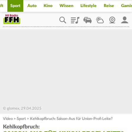
ft
Sport
Auto
Kino
Wissen
Lifestyle
Reise
Gami
Playlist
Staupilot
Wetter
Webcam
Mein
© glomex, 29.04.2025
Video
>
Sport
>
Kehlkopfbruch: Saison-Aus für Union-Profi Leite?
Kehlkopfbruch: