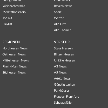
Lounge Radio
Fulda News
Weihnachtsradio
Bayern News
Meditationsradio
Sport
Top 40
Wetter
Playlist
Alle Orte
Alle Themen
REGIONEN
VERKEHR
Nordhessen News
Staus Hessen
Osthessen News
Blitzer Hessen
Mittelhessen News
Unfälle Hessen
Rhein-Main News
A3 News
Südhessen News
A5 News
A661 News
Günstig tanken
Parkhäuser
Flugplan Frankfurt
Schulausfälle