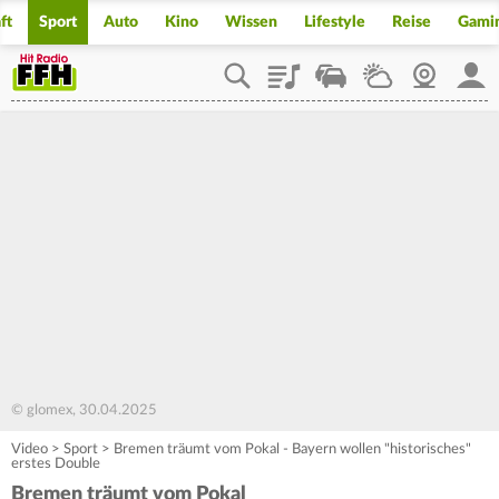
ft
Sport
Auto
Kino
Wissen
Lifestyle
Reise
Gami
Playlist
Staupilot
Wetter
Webcam
Mein
© glomex, 30.04.2025
Video
>
Sport
>
Bremen träumt vom Pokal - Bayern wollen "historisches"
erstes Double
Bremen träumt vom Pokal