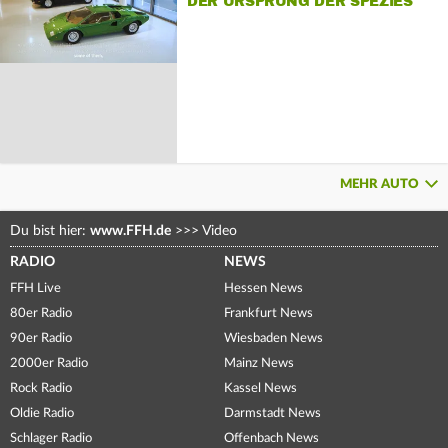
DER URSPRUNG DER SPEZIES
MEHR AUTO
Du bist hier:
www.FFH.de
>>>
Video
RADIO
NEWS
FFH Live
Hessen News
80er Radio
Frankfurt News
90er Radio
Wiesbaden News
2000er Radio
Mainz News
Rock Radio
Kassel News
Oldie Radio
Darmstadt News
Schlager Radio
Offenbach News