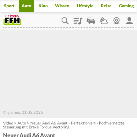
Sport
Auto
Kino
Wissen
Lifestyle
Reise
Gaming
Playlist
Staupilot
Wetter
Webcam
Mein
© glomex, 01.05.2025
Video
>
Auto
>
Neuer Audi A6 Avant - Perfektioniert - hochvernetzte
Steuerung mit Brake Torque Vectoring
Neuer Audi A6 Avant