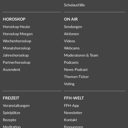
Schulausfälle
HOROSKOP
ON AIR
Horoskop Heute
Sendungen
Horoskop Morgen
Aktionen
Wochenhoroskop
Videos
Monatshoroskop
Webcams
Jahreshoroskop
Moderatoren & Team
Partnerhoroskop
Podcasts
Aszendent
News-Podcast
Themen-Ticker
Voting
FREIZEIT
FFH-WELT
Veranstaltungen
FFH-App
Spielplätze
Newsletter
Rezepte
Kontakt
Meditation
Frequenzen