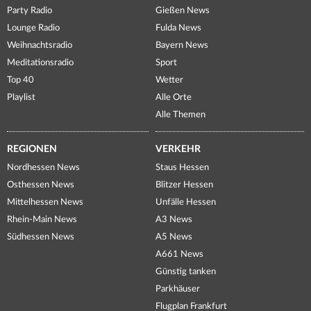
Party Radio
Gießen News
Lounge Radio
Fulda News
Weihnachtsradio
Bayern News
Meditationsradio
Sport
Top 40
Wetter
Playlist
Alle Orte
Alle Themen
REGIONEN
VERKEHR
Nordhessen News
Staus Hessen
Osthessen News
Blitzer Hessen
Mittelhessen News
Unfälle Hessen
Rhein-Main News
A3 News
Südhessen News
A5 News
A661 News
Günstig tanken
Parkhäuser
Flugplan Frankfurt