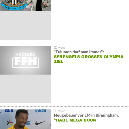
"Träumen darf man immer":
SPRENGELS GROSSES OLYMPIA-Z
IEL
Neugebauer vor EM in Birmingham:
"HABE MEGA BOCK"