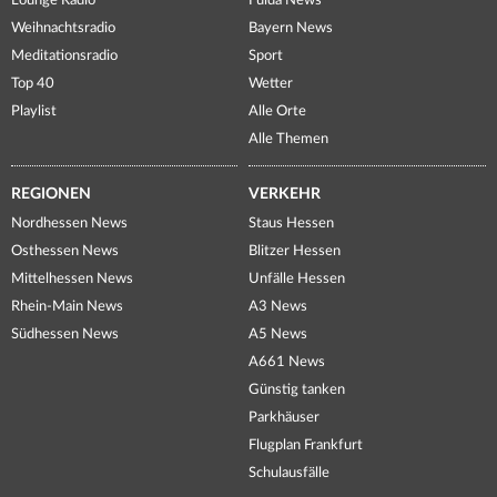
Lounge Radio
Fulda News
Weihnachtsradio
Bayern News
Meditationsradio
Sport
Top 40
Wetter
Playlist
Alle Orte
Alle Themen
REGIONEN
VERKEHR
Nordhessen News
Staus Hessen
Osthessen News
Blitzer Hessen
Mittelhessen News
Unfälle Hessen
Rhein-Main News
A3 News
Südhessen News
A5 News
A661 News
Günstig tanken
Parkhäuser
Flugplan Frankfurt
Schulausfälle