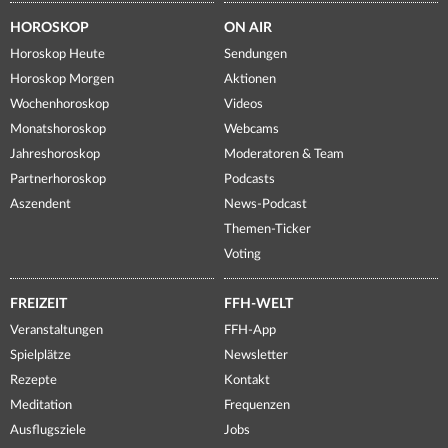
HOROSKOP
ON AIR
Horoskop Heute
Sendungen
Horoskop Morgen
Aktionen
Wochenhoroskop
Videos
Monatshoroskop
Webcams
Jahreshoroskop
Moderatoren & Team
Partnerhoroskop
Podcasts
Aszendent
News-Podcast
Themen-Ticker
Voting
FREIZEIT
FFH-WELT
Veranstaltungen
FFH-App
Spielplätze
Newsletter
Rezepte
Kontakt
Meditation
Frequenzen
Ausflugsziele
Jobs