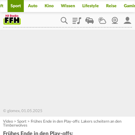
ft
Sport
Auto
Kino
Wissen
Lifestyle
Reise
Gami
Playlist
Staupilot
Wetter
Webcam
Mein
© glomex, 01.05.2025
Video
>
Sport
>
Frühes Ende in den Play-offs: Lakers scheitern an den
Timberwolves
Frühes Ende in den Play-offs: