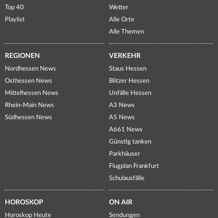
Top 40
Wetter
Playlist
Alle Orte
Alle Themen
REGIONEN
VERKEHR
Nordhessen News
Staus Hessen
Osthessen News
Blitzer Hessen
Mittelhessen News
Unfälle Hessen
Rhein-Main News
A3 News
Südhessen News
A5 News
A661 News
Günstig tanken
Parkhäuser
Flugplan Frankfurt
Schulausfälle
HOROSKOP
ON AIR
Horoskop Heute
Sendungen