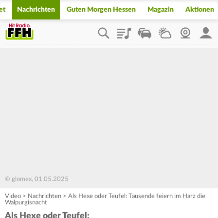
et
Nachrichten
Guten Morgen Hessen
Magazin
Aktionen
Playlist
Staupilot
Wetter
Webcam
Mein
© glomex, 01.05.2025
Video
>
Nachrichten
>
Als Hexe oder Teufel: Tausende feiern im Harz die
Walpurgisnacht
Als Hexe oder Teufel: