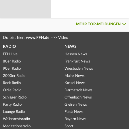
MEHR TOP-MELDUNGEN
Du bist hier:
www.FFH.de
>>>
Video
RADIO
NEWS
FFH Live
Hessen News
80er Radio
Frankfurt News
90er Radio
Wiesbaden News
2000er Radio
Mainz News
Rock Radio
Kassel News
Oldie Radio
Darmstadt News
Schlager Radio
Offenbach News
Party Radio
Gießen News
Lounge Radio
Fulda News
Weihnachtsradio
Bayern News
Meditationsradio
Sport