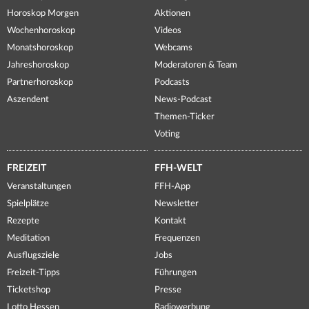
Horoskop Morgen
Aktionen
Wochenhoroskop
Videos
Monatshoroskop
Webcams
Jahreshoroskop
Moderatoren & Team
Partnerhoroskop
Podcasts
Aszendent
News-Podcast
Themen-Ticker
Voting
FREIZEIT
FFH-WELT
Veranstaltungen
FFH-App
Spielplätze
Newsletter
Rezepte
Kontakt
Meditation
Frequenzen
Ausflugsziele
Jobs
Freizeit-Tipps
Führungen
Ticketshop
Presse
Lotto Hessen
Radiowerbung