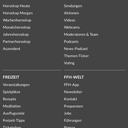
Horoskop Heute
Sendungen
Horoskop Morgen
Aktionen
Wochenhoroskop
Videos
Monatshoroskop
Webcams
Jahreshoroskop
Moderatoren & Team
Partnerhoroskop
Podcasts
Aszendent
News-Podcast
Themen-Ticker
Voting
FREIZEIT
FFH-WELT
Veranstaltungen
FFH-App
Spielplätze
Newsletter
Rezepte
Kontakt
Meditation
Frequenzen
Ausflugsziele
Jobs
Freizeit-Tipps
Führungen
Ticketshop
Presse