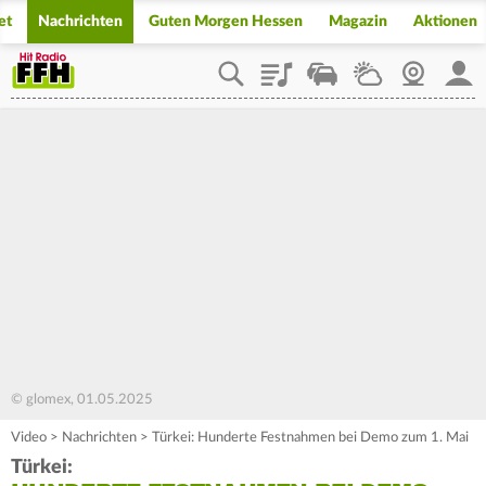
et
Nachrichten
Guten Morgen Hessen
Magazin
Aktionen
Playlist
Staupilot
Wetter
Webcam
Mein
© glomex, 01.05.2025
Video
>
Nachrichten
>
Türkei: Hunderte Festnahmen bei Demo zum 1. Mai
Türkei: