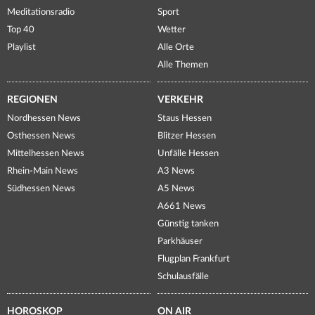
Meditationsradio
Sport
Top 40
Wetter
Playlist
Alle Orte
Alle Themen
REGIONEN
VERKEHR
Nordhessen News
Staus Hessen
Osthessen News
Blitzer Hessen
Mittelhessen News
Unfälle Hessen
Rhein-Main News
A3 News
Südhessen News
A5 News
A661 News
Günstig tanken
Parkhäuser
Flugplan Frankfurt
Schulausfälle
HOROSKOP
ON AIR