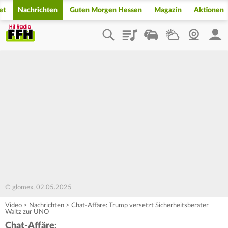
et
Nachrichten
Guten Morgen Hessen
Magazin
Aktionen
Playlist
Staupilot
Wetter
Webcam
Mein
© glomex, 02.05.2025
Video
>
Nachrichten
>
Chat-Affäre: Trump versetzt Sicherheitsberater
Waltz zur UNO
Chat-Affäre: