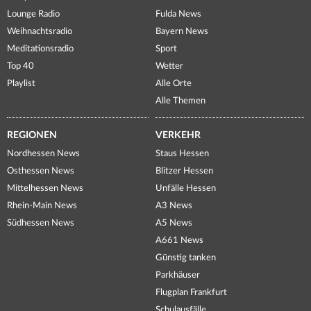
Lounge Radio
Fulda News
Weihnachtsradio
Bayern News
Meditationsradio
Sport
Top 40
Wetter
Playlist
Alle Orte
Alle Themen
REGIONEN
VERKEHR
Nordhessen News
Staus Hessen
Osthessen News
Blitzer Hessen
Mittelhessen News
Unfälle Hessen
Rhein-Main News
A3 News
Südhessen News
A5 News
A661 News
Günstig tanken
Parkhäuser
Flugplan Frankfurt
Schulausfälle