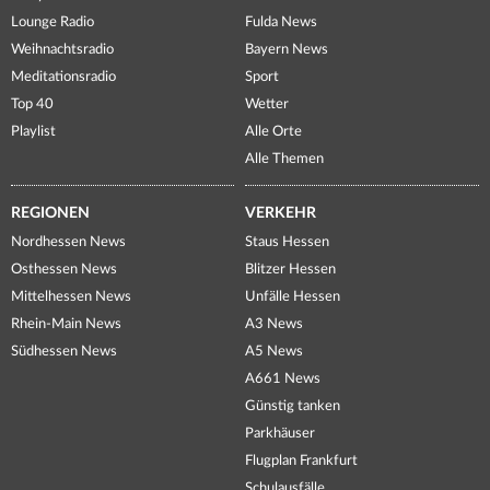
Lounge Radio
Fulda News
Weihnachtsradio
Bayern News
Meditationsradio
Sport
Top 40
Wetter
Playlist
Alle Orte
Alle Themen
REGIONEN
VERKEHR
Nordhessen News
Staus Hessen
Osthessen News
Blitzer Hessen
Mittelhessen News
Unfälle Hessen
Rhein-Main News
A3 News
Südhessen News
A5 News
A661 News
Günstig tanken
Parkhäuser
Flugplan Frankfurt
Schulausfälle