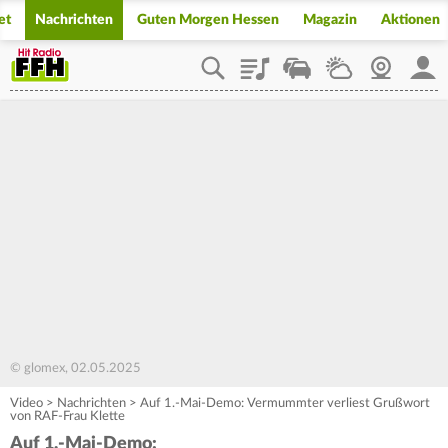
et
Nachrichten
Guten Morgen Hessen
Magazin
Aktionen
Playlist
Staupilot
Wetter
Webcam
Mein
© glomex, 02.05.2025
Video
>
Nachrichten
>
Auf 1.-Mai-Demo: Vermummter verliest Grußwort
von RAF-Frau Klette
Auf 1.-Mai-Demo: