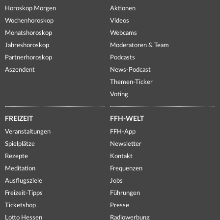
Horoskop Morgen
Aktionen
Wochenhoroskop
Videos
Monatshoroskop
Webcams
Jahreshoroskop
Moderatoren & Team
Partnerhoroskop
Podcasts
Aszendent
News-Podcast
Themen-Ticker
Voting
FREIZEIT
FFH-WELT
Veranstaltungen
FFH-App
Spielplätze
Newsletter
Rezepte
Kontakt
Meditation
Frequenzen
Ausflugsziele
Jobs
Freizeit-Tipps
Führungen
Ticketshop
Presse
Lotto Hessen
Radiowerbung