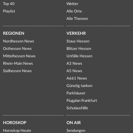
Top 40
Wetter
Playlist
Alle Orte
Alle Themen
REGIONEN
VERKEHR
Nordhessen News
Staus Hessen
Osthessen News
Blitzer Hessen
Mittelhessen News
Unfälle Hessen
Rhein-Main News
A3 News
Südhessen News
A5 News
A661 News
Günstig tanken
Parkhäuser
Flugplan Frankfurt
Schulausfälle
HOROSKOP
ON AIR
Horoskop Heute
Sendungen