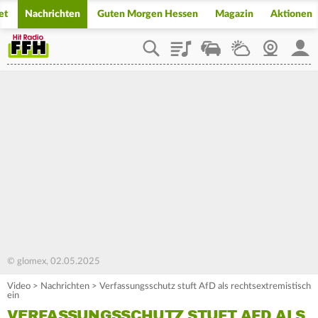
et
Nachrichten
Guten Morgen Hessen
Magazin
Aktionen
Playlist
Staupilot
Wetter
Webcam
Mein
© glomex, 02.05.2025
Video
>
Nachrichten
>
Verfassungsschutz stuft AfD als rechtsextremistisch
ein
VERFASSUNGSSCHUTZ STUFT AFD ALS