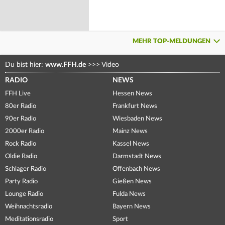
MEHR TOP-MELDUNGEN
Du bist hier:
www.FFH.de
>>>
Video
RADIO
NEWS
FFH Live
Hessen News
80er Radio
Frankfurt News
90er Radio
Wiesbaden News
2000er Radio
Mainz News
Rock Radio
Kassel News
Oldie Radio
Darmstadt News
Schlager Radio
Offenbach News
Party Radio
Gießen News
Lounge Radio
Fulda News
Weihnachtsradio
Bayern News
Meditationsradio
Sport