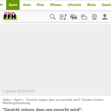
ft
Sport
Auto
Kino
Wissen
Lifestyle
Reise
Gami
Playlist
Staupilot
Wetter
Webcam
Mein
© glomex, 02.05.2025
Video
>
Sport
>
"Gesicht zeigen, dass uns gerecht wird": Struber fordert
Wiedergutmachung
"Gesicht zeigen, dass uns gerecht wird":