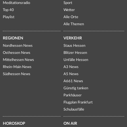
Meditationsradio
Sport
Top 40
Wetter
Playlist
Alle Orte
Alle Themen
REGIONEN
VERKEHR
Nordhessen News
Staus Hessen
Osthessen News
Blitzer Hessen
Mittelhessen News
Unfälle Hessen
Rhein-Main News
A3 News
Südhessen News
A5 News
A661 News
Günstig tanken
Parkhäuser
Flugplan Frankfurt
Schulausfälle
HOROSKOP
ON AIR