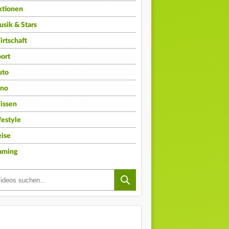
ktionen
sik & Stars
rtschaft
ort
uto
ino
issen
festyle
ise
aming