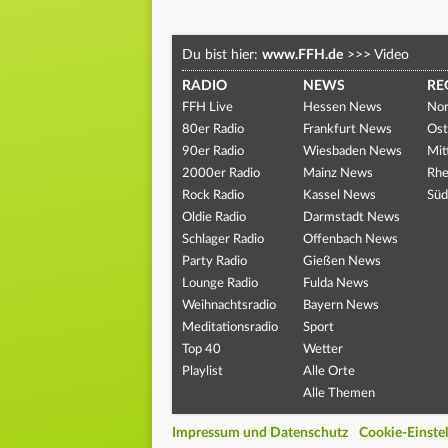
Du bist hier:
www.FFH.de
>>>
Video
RADIO
NEWS
RE
FFH Live
Hessen News
Nor
80er Radio
Frankfurt News
Ost
90er Radio
Wiesbaden News
Mit
2000er Radio
Mainz News
Rhe
Rock Radio
Kassel News
Süd
Oldie Radio
Darmstadt News
Schlager Radio
Offenbach News
Party Radio
Gießen News
Lounge Radio
Fulda News
Weihnachtsradio
Bayern News
Meditationsradio
Sport
Top 40
Wetter
Playlist
Alle Orte
Alle Themen
Impressum und Datenschutz
Cookie-Einste