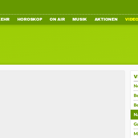
KEHR
HOROSKOP
ON AIR
MUSIK
AKTIONEN
VIDE
V
N
Be
B
N
G
M