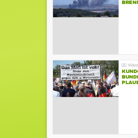
BREN
KUND
BUND
PLAU
GEGE