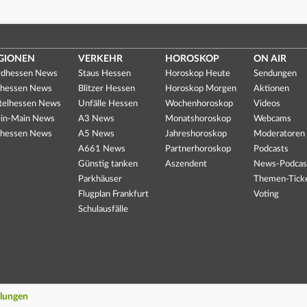
GIONEN
VERKEHR
HOROSKOP
ON AIR
dhessen News
Staus Hessen
Horoskop Heute
Sendungen
hessen News
Blitzer Hessen
Horoskop Morgen
Aktionen
telhessen News
Unfälle Hessen
Wochenhoroskop
Videos
in-Main News
A3 News
Monatshoroskop
Webcams
hessen News
A5 News
Jahreshoroskop
Moderatoren
A661 News
Partnerhoroskop
Podcasts
Günstig tanken
Aszendent
News-Podcas
Parkhäuser
Themen-Tick
Flugplan Frankfurt
Voting
Schulausfälle
llungen