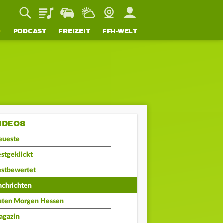
Playlist
Staupilot
Wetter
Webcam
Mein FFH
O
PODCAST
FREIZEIT
FFH-WELT
IDEOS
eueste
stgeklickt
estbewertet
achrichten
uten Morgen Hessen
agazin