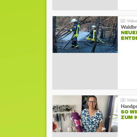
Waldbr
NEUE
ENTD
Handge
SO WI
ZUM 