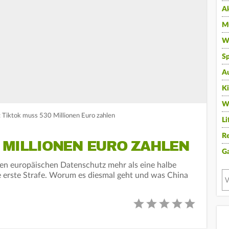
A
Mu
Wi
Sp
A
K
W
 Tiktok muss 530 Millionen Euro zahlen
Li
Re
 MILLIONEN EURO ZAHLEN
G
den europäischen Datenschutz mehr als eine halbe
die erste Strafe. Worum es diesmal geht und was China