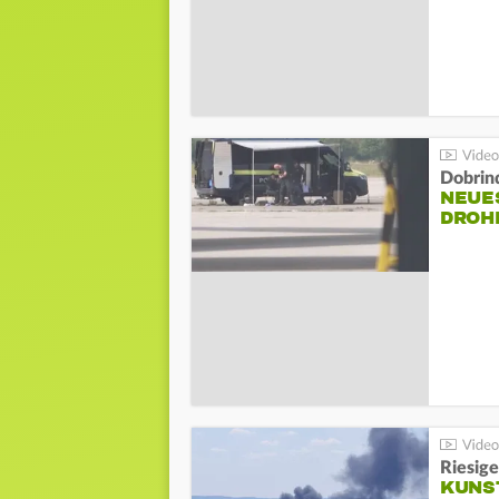
Dobrin
NEUE
DROH
Riesige
KUNS