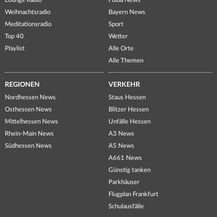
Lounge Radio
Fulda News
Weihnachtsradio
Bayern News
Meditationsradio
Sport
Top 40
Wetter
Playlist
Alle Orte
Alle Themen
REGIONEN
VERKEHR
Nordhessen News
Staus Hessen
Osthessen News
Blitzer Hessen
Mittelhessen News
Unfälle Hessen
Rhein-Main News
A3 News
Südhessen News
A5 News
A661 News
Günstig tanken
Parkhäuser
Flugplan Frankfurt
Schulausfälle