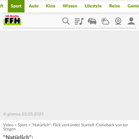
ft
Sport
Auto
Kino
Wissen
Lifestyle
Reise
Gami
Playlist
Staupilot
Wetter
Webcam
Mein
© glomex, 02.05.2025
Video
>
Sport
>
"Natürlich": Flick verkündet Startelf-Comeback von ter
Stegen
"Natürlich":