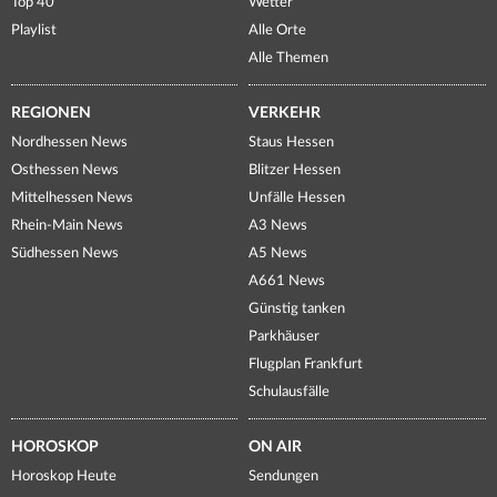
Top 40
Wetter
Playlist
Alle Orte
Alle Themen
REGIONEN
VERKEHR
Nordhessen News
Staus Hessen
Osthessen News
Blitzer Hessen
Mittelhessen News
Unfälle Hessen
Rhein-Main News
A3 News
Südhessen News
A5 News
A661 News
Günstig tanken
Parkhäuser
Flugplan Frankfurt
Schulausfälle
HOROSKOP
ON AIR
Horoskop Heute
Sendungen