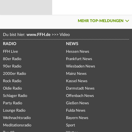
MEHR TOP-MELDUNGEN
Du bist hier:
www.FFH.de
>>>
Video
RADIO
NEWS
FFH Live
Hessen News
80er Radio
Frankfurt News
90er Radio
Wiesbaden News
2000er Radio
Mainz News
Rock Radio
Kassel News
Oldie Radio
Darmstadt News
Schlager Radio
Offenbach News
Party Radio
Gießen News
Lounge Radio
Fulda News
Weihnachtsradio
Bayern News
Meditationsradio
Sport