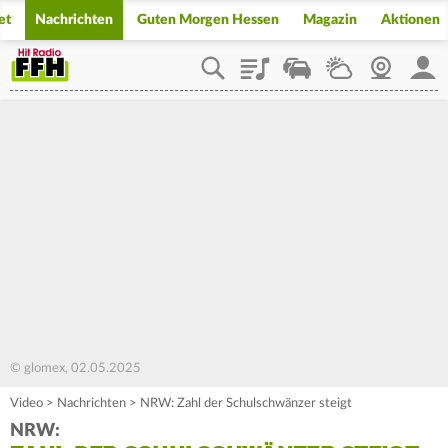
et
Nachrichten
Guten Morgen Hessen
Magazin
Aktionen
Playlist
Staupilot
Wetter
Webcam
Mein
© glomex, 02.05.2025
Video
>
Nachrichten
>
NRW: Zahl der Schulschwänzer steigt
NRW: