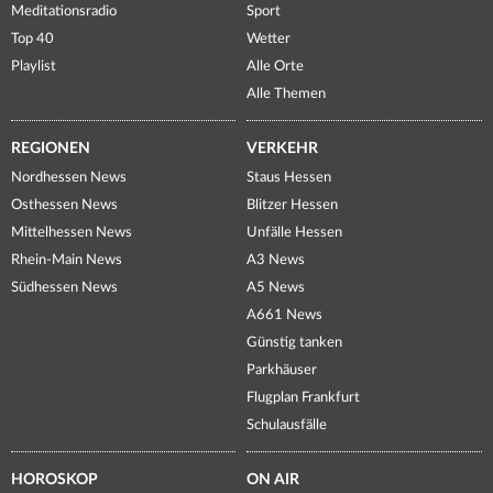
Meditationsradio
Sport
Top 40
Wetter
Playlist
Alle Orte
Alle Themen
REGIONEN
VERKEHR
Nordhessen News
Staus Hessen
Osthessen News
Blitzer Hessen
Mittelhessen News
Unfälle Hessen
Rhein-Main News
A3 News
Südhessen News
A5 News
A661 News
Günstig tanken
Parkhäuser
Flugplan Frankfurt
Schulausfälle
HOROSKOP
ON AIR