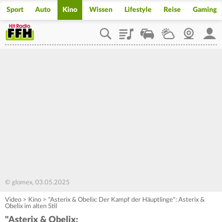
Sport
Auto
Kino
Wissen
Lifestyle
Reise
Gaming
Playlist
Staupilot
Wetter
Webcam
Mein
© glomex, 03.05.2025
Video
>
Kino
>
"Asterix & Obelix: Der Kampf der Häuptlinge": Asterix &
Obelix im alten Stil
"Asterix & Obelix: