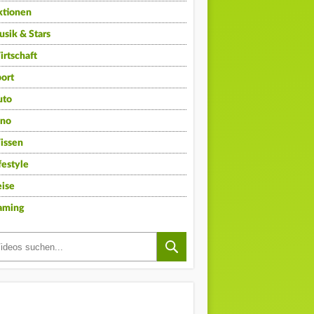
ktionen
sik & Stars
rtschaft
ort
uto
ino
issen
festyle
ise
aming