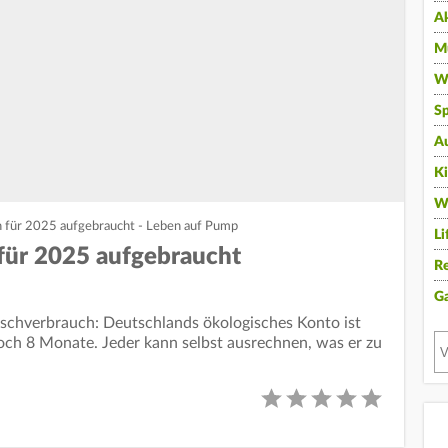
A
Mu
Wi
Sp
A
K
W
n für 2025 aufgebraucht - Leben auf Pump
Li
für 2025 aufgebraucht
Re
G
ischverbrauch: Deutschlands ökologisches Konto ist
 noch 8 Monate. Jeder kann selbst ausrechnen, was er zu