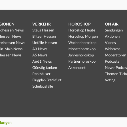
GIONEN
VERKEHR
HOROSKOP
ON AIR
dhessen News
Staus Hessen
Horoskop Heute
Sendungen
hessen News
Blitzer Hessen
Horoskop Morgen
Aktionen
telhessen News
Unfälle Hessen
Wochenhoroskop
Videos
in-Main News
A3 News
Monatshoroskop
Webcams
hessen News
A5 News
Jahreshoroskop
Moderatoren
A661 News
Partnerhoroskop
Podcasts
Günstig tanken
Aszendent
News-Podcas
Parkhäuser
Themen-Tick
Flugplan Frankfurt
Voting
Schulausfälle
llungen