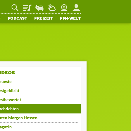
Playlist
Staupilot
Wetter
Webcam
Mein FFH
O
PODCAST
FREIZEIT
FFH-WELT
IDEOS
eueste
stgeklickt
estbewertet
achrichten
uten Morgen Hessen
agazin