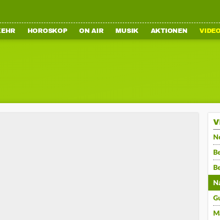
KEHR
HOROSKOP
ON AIR
MUSIK
AKTIONEN
VIDE
V
N
Be
B
N
G
M