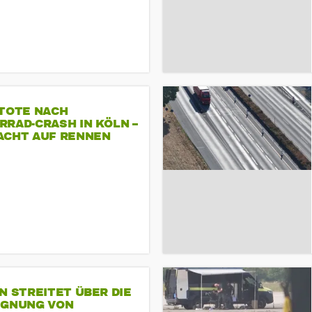
 TOTE NACH
RAD-CRASH IN KÖLN –
ACHT AUF RENNEN
N STREITET ÜBER DIE
IGNUNG VON