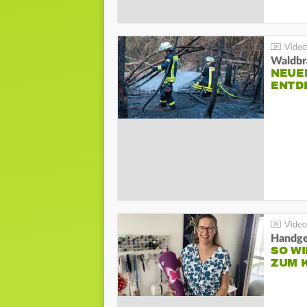
Waldbr
NEUE
ENTD
Handge
SO WI
ZUM 