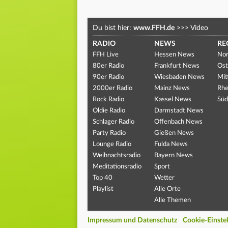
Du bist hier:
www.FFH.de
>>>
Video
RADIO
NEWS
RE
FFH Live
Hessen News
Nor
80er Radio
Frankfurt News
Ost
90er Radio
Wiesbaden News
Mit
2000er Radio
Mainz News
Rhe
Rock Radio
Kassel News
Süd
Oldie Radio
Darmstadt News
Schlager Radio
Offenbach News
Party Radio
Gießen News
Lounge Radio
Fulda News
Weihnachtsradio
Bayern News
Meditationsradio
Sport
Top 40
Wetter
Playlist
Alle Orte
Alle Themen
Impressum und Datenschutz
Cookie-Einste