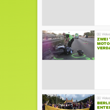
ZWEI
MOTOR
VERD
BERLI
ENTE