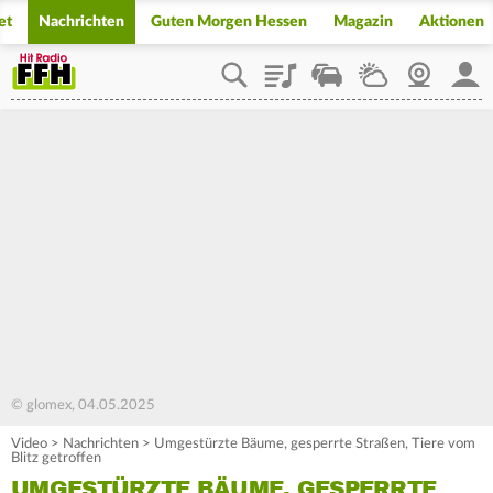
et
Nachrichten
Guten Morgen Hessen
Magazin
Aktionen
Playlist
Staupilot
Wetter
Webcam
Mein
© glomex, 04.05.2025
Video
>
Nachrichten
>
Umgestürzte Bäume, gesperrte Straßen, Tiere vom
Blitz getroffen
UMGESTÜRZTE BÄUME, GESPERRTE