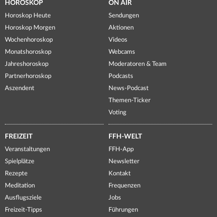
HOROSKOP
ON AIR
Horoskop Heute
Sendungen
Horoskop Morgen
Aktionen
Wochenhoroskop
Videos
Monatshoroskop
Webcams
Jahreshoroskop
Moderatoren & Team
Partnerhoroskop
Podcasts
Aszendent
News-Podcast
Themen-Ticker
Voting
FREIZEIT
FFH-WELT
Veranstaltungen
FFH-App
Spielplätze
Newsletter
Rezepte
Kontakt
Meditation
Frequenzen
Ausflugsziele
Jobs
Freizeit-Tipps
Führungen