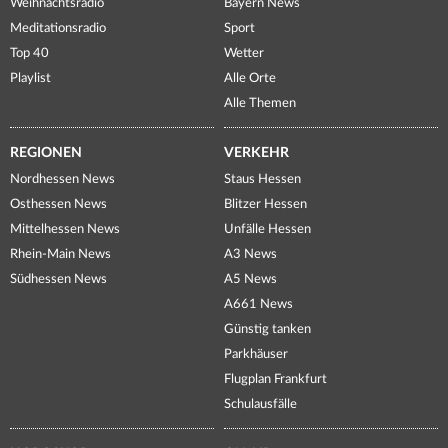
Weihnachtsradio
Bayern News
Meditationsradio
Sport
Top 40
Wetter
Playlist
Alle Orte
Alle Themen
REGIONEN
VERKEHR
Nordhessen News
Staus Hessen
Osthessen News
Blitzer Hessen
Mittelhessen News
Unfälle Hessen
Rhein-Main News
A3 News
Südhessen News
A5 News
A661 News
Günstig tanken
Parkhäuser
Flugplan Frankfurt
Schulausfälle