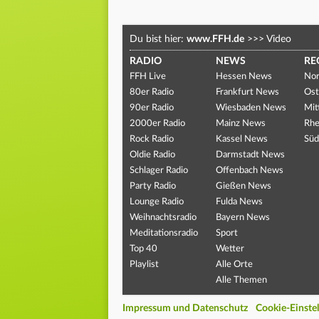
Du bist hier:
www.FFH.de
>>>
Video
RADIO
NEWS
RE
FFH Live
Hessen News
Nor
80er Radio
Frankfurt News
Ost
90er Radio
Wiesbaden News
Mit
2000er Radio
Mainz News
Rhe
Rock Radio
Kassel News
Süd
Oldie Radio
Darmstadt News
Schlager Radio
Offenbach News
Party Radio
Gießen News
Lounge Radio
Fulda News
Weihnachtsradio
Bayern News
Meditationsradio
Sport
Top 40
Wetter
Playlist
Alle Orte
Alle Themen
Impressum und Datenschutz
Cookie-Einste