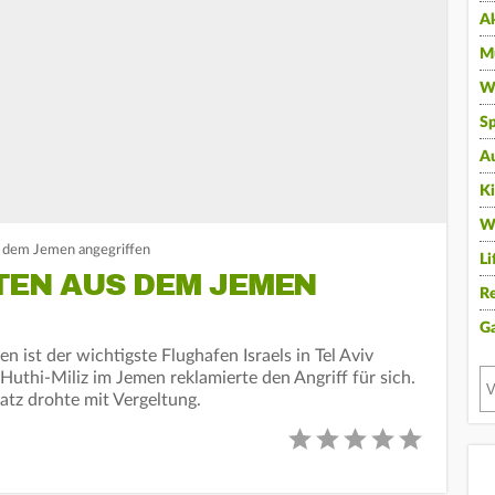
A
Mu
Wi
Sp
A
K
W
s dem Jemen angegriffen
Li
TEN AUS DEM JEMEN
Re
G
ist der wichtigste Flughafen Israels in Tel Aviv
Huthi-Miliz im Jemen reklamierte den Angriff für sich.
Katz drohte mit Vergeltung.