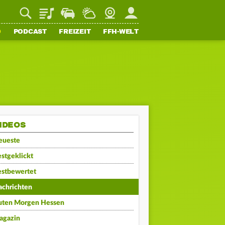
Playlist
Staupilot
Wetter
Webcam
Mein FFH
O
PODCAST
FREIZEIT
FFH-WELT
IDEOS
eueste
stgeklickt
estbewertet
achrichten
uten Morgen Hessen
agazin