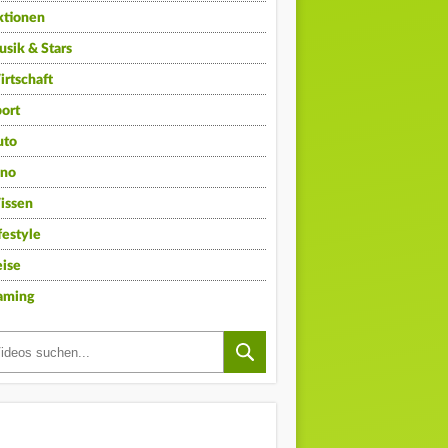
ktionen
sik & Stars
rtschaft
ort
uto
ino
issen
festyle
ise
aming