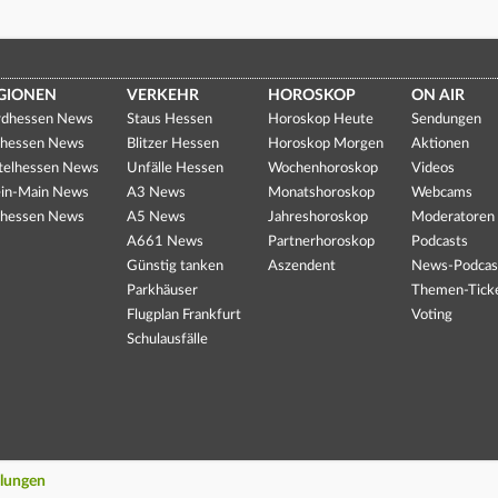
GIONEN
VERKEHR
HOROSKOP
ON AIR
dhessen News
Staus Hessen
Horoskop Heute
Sendungen
hessen News
Blitzer Hessen
Horoskop Morgen
Aktionen
telhessen News
Unfälle Hessen
Wochenhoroskop
Videos
in-Main News
A3 News
Monatshoroskop
Webcams
hessen News
A5 News
Jahreshoroskop
Moderatoren
A661 News
Partnerhoroskop
Podcasts
Günstig tanken
Aszendent
News-Podcas
Parkhäuser
Themen-Tick
Flugplan Frankfurt
Voting
Schulausfälle
llungen