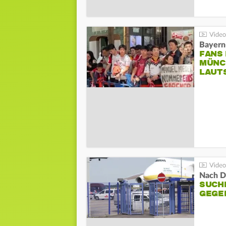
Bayern
FANS
MÜNC
LAUT
Nach D
SUCH
GEGE