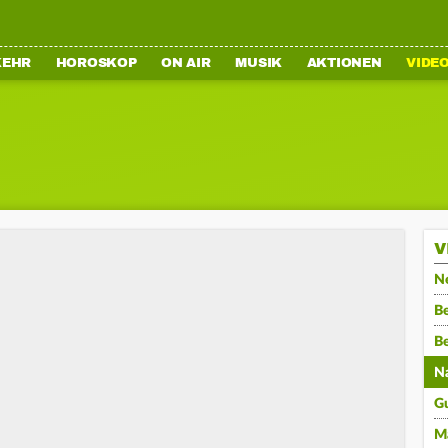
KEHR
HOROSKOP
ON AIR
MUSIK
AKTIONEN
VIDE
V
N
Be
B
N
G
M