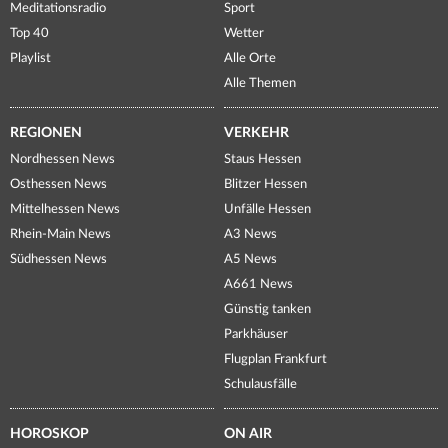
Meditationsradio
Sport
Top 40
Wetter
Playlist
Alle Orte
Alle Themen
REGIONEN
VERKEHR
Nordhessen News
Staus Hessen
Osthessen News
Blitzer Hessen
Mittelhessen News
Unfälle Hessen
Rhein-Main News
A3 News
Südhessen News
A5 News
A661 News
Günstig tanken
Parkhäuser
Flugplan Frankfurt
Schulausfälle
HOROSKOP
ON AIR