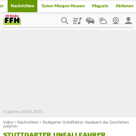
et
Nachrichten
Guten Morgen Hessen
Magazin
Aktionen
Playlist
Staupilot
Wetter
Webcam
Mein
© glomex, 04.05.2025
Video
>
Nachrichten
>
Stuttgarter Unfallfahrer «bedauert das Geschehen
zutiefst»
STUTTGARTER UNFALLFAHRER