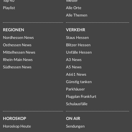
Top 40
Wetter
Playlist
Alle Orte
Alle Themen
REGIONEN
VERKEHR
Nordhessen News
Staus Hessen
Osthessen News
Blitzer Hessen
Mittelhessen News
Unfälle Hessen
Rhein-Main News
A3 News
Südhessen News
A5 News
A661 News
Günstig tanken
Parkhäuser
Flugplan Frankfurt
Schulausfälle
HOROSKOP
ON AIR
Horoskop Heute
Sendungen