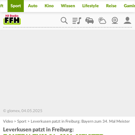
ft
Sport
Auto
Kino
Wissen
Lifestyle
Reise
Gami
Playlist
Staupilot
Wetter
Webcam
Mein
© glomex, 04.05.2025
Video
>
Sport
>
Leverkusen patzt in Freiburg: Bayern zum 34. Mal Meister
Leverkusen patzt in Freiburg: