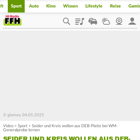
ft
Sport
Auto
Kino
Wissen
Lifestyle
Reise
Gami
Playlist
Staupilot
Wetter
Webcam
Mein
© glomex, 04.05.2025
Video
>
Sport
>
Seider und Kreis wollen aus DEB-Pleite bei WM-
Generalprobe lernen
SEIDER UND KREIS WOLLEN AUS DEB-