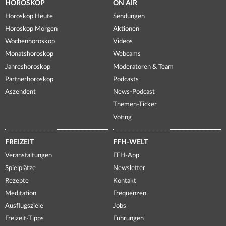
HOROSKOP
ON AIR
Horoskop Heute
Sendungen
Horoskop Morgen
Aktionen
Wochenhoroskop
Videos
Monatshoroskop
Webcams
Jahreshoroskop
Moderatoren & Team
Partnerhoroskop
Podcasts
Aszendent
News-Podcast
Themen-Ticker
Voting
FREIZEIT
FFH-WELT
Veranstaltungen
FFH-App
Spielplätze
Newsletter
Rezepte
Kontakt
Meditation
Frequenzen
Ausflugsziele
Jobs
Freizeit-Tipps
Führungen