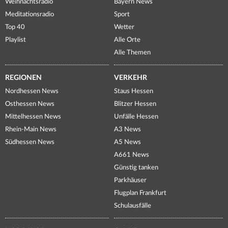
Weihnachtsradio
Bayern News
Meditationsradio
Sport
Top 40
Wetter
Playlist
Alle Orte
Alle Themen
REGIONEN
VERKEHR
Nordhessen News
Staus Hessen
Osthessen News
Blitzer Hessen
Mittelhessen News
Unfälle Hessen
Rhein-Main News
A3 News
Südhessen News
A5 News
A661 News
Günstig tanken
Parkhäuser
Flugplan Frankfurt
Schulausfälle