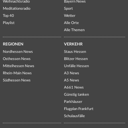
Weihnachtsradio
Bayern News
Meditationsradio
Sport
Top 40
Wetter
Playlist
Alle Orte
Alle Themen
REGIONEN
VERKEHR
Nordhessen News
Staus Hessen
Osthessen News
Blitzer Hessen
Mittelhessen News
Unfälle Hessen
Rhein-Main News
A3 News
Südhessen News
A5 News
A661 News
Günstig tanken
Parkhäuser
Flugplan Frankfurt
Schulausfälle