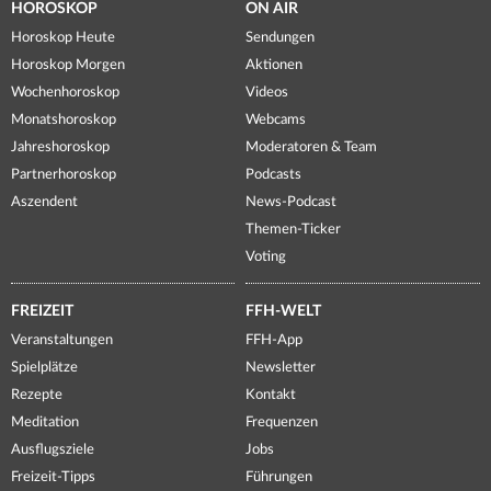
HOROSKOP
ON AIR
Horoskop Heute
Sendungen
Horoskop Morgen
Aktionen
Wochenhoroskop
Videos
Monatshoroskop
Webcams
Jahreshoroskop
Moderatoren & Team
Partnerhoroskop
Podcasts
Aszendent
News-Podcast
Themen-Ticker
Voting
FREIZEIT
FFH-WELT
Veranstaltungen
FFH-App
Spielplätze
Newsletter
Rezepte
Kontakt
Meditation
Frequenzen
Ausflugsziele
Jobs
Freizeit-Tipps
Führungen