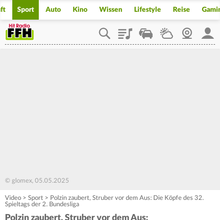
ft
Sport
Auto
Kino
Wissen
Lifestyle
Reise
Gami
Playlist
Staupilot
Wetter
Webcam
Mein
© glomex, 05.05.2025
Video
>
Sport
>
Polzin zaubert, Struber vor dem Aus: Die Köpfe des 32.
Spieltags der 2. Bundesliga
Polzin zaubert, Struber vor dem Aus: