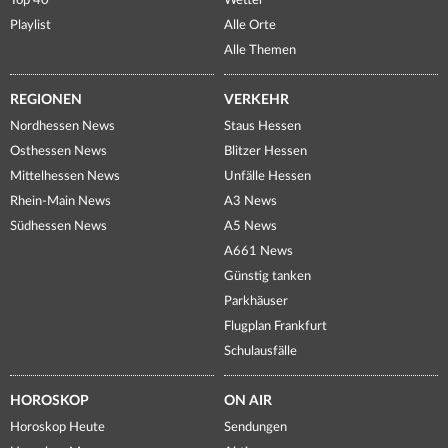
Top 40
Wetter
Playlist
Alle Orte
Alle Themen
REGIONEN
VERKEHR
Nordhessen News
Staus Hessen
Osthessen News
Blitzer Hessen
Mittelhessen News
Unfälle Hessen
Rhein-Main News
A3 News
Südhessen News
A5 News
A661 News
Günstig tanken
Parkhäuser
Flugplan Frankfurt
Schulausfälle
HOROSKOP
ON AIR
Horoskop Heute
Sendungen