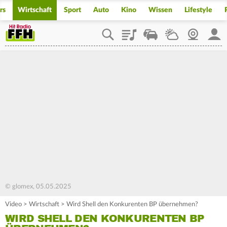
rs
Wirtschaft
Sport
Auto
Kino
Wissen
Lifestyle
Playlist
Staupilot
Wetter
Webcam
Mein
© glomex, 05.05.2025
Video
>
Wirtschaft
>
Wird Shell den Konkurenten BP übernehmen?
WIRD SHELL DEN KONKURENTEN BP