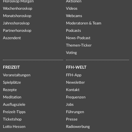
Horoskop Morgen
Aktionen
Wochenhoroskop
Videos
Monatshoroskop
Webcams
Jahreshoroskop
Moderatoren & Team
Partnerhoroskop
Podcasts
Aszendent
News-Podcast
Themen-Ticker
Voting
FREIZEIT
FFH-WELT
Veranstaltungen
FFH-App
Spielplätze
Newsletter
Rezepte
Kontakt
Meditation
Frequenzen
Ausflugsziele
Jobs
Freizeit-Tipps
Führungen
Ticketshop
Presse
Lotto Hessen
Radiowerbung