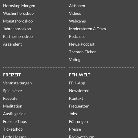
Horoskop Morgen
Aktionen
Wochenhoroskop
Videos
Monatshoroskop
Webcams
Jahreshoroskop
Moderatoren & Team
Partnerhoroskop
Podcasts
Aszendent
News-Podcast
Themen-Ticker
Voting
FREIZEIT
FFH-WELT
Veranstaltungen
FFH-App
Spielplätze
Newsletter
Rezepte
Kontakt
Meditation
Frequenzen
Ausflugsziele
Jobs
Freizeit-Tipps
Führungen
Ticketshop
Presse
Lotto Hessen
Radiowerbung