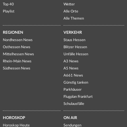
Top 40
Wetter
Playlist
Alle Orte
Alle Themen
REGIONEN
VERKEHR
Nordhessen News
Staus Hessen
Osthessen News
Blitzer Hessen
Mittelhessen News
Unfälle Hessen
Rhein-Main News
A3 News
Südhessen News
A5 News
A661 News
Günstig tanken
Parkhäuser
Flugplan Frankfurt
Schulausfälle
HOROSKOP
ON AIR
Horoskop Heute
Sendungen