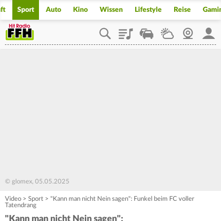
ft
Sport
Auto
Kino
Wissen
Lifestyle
Reise
Gami
Playlist
Staupilot
Wetter
Webcam
Mein
© glomex, 05.05.2025
Video
>
Sport
>
"Kann man nicht Nein sagen": Funkel beim FC voller
Tatendrang
"Kann man nicht Nein sagen":