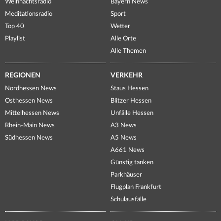
Weihnachtsradio
Bayern News
Meditationsradio
Sport
Top 40
Wetter
Playlist
Alle Orte
Alle Themen
REGIONEN
VERKEHR
Nordhessen News
Staus Hessen
Osthessen News
Blitzer Hessen
Mittelhessen News
Unfälle Hessen
Rhein-Main News
A3 News
Südhessen News
A5 News
A661 News
Günstig tanken
Parkhäuser
Flugplan Frankfurt
Schulausfälle