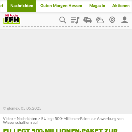
et
Nachrichten
Guten Morgen Hessen
Magazin
Aktionen
Playlist
Staupilot
Wetter
Webcam
Mein
© glomex, 05.05.2025
Video
>
Nachrichten
>
EU legt 500-Millionen-Paket zur Anwerbung von
Wissenschaftlern auf
EU LEGT 500-MILLIONEN-PAKET ZUR