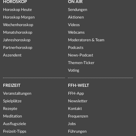
HOROSKOP
ON AIR
Horoskop Heute
Sendungen
Horoskop Morgen
Aktionen
Wochenhoroskop
Videos
Monatshoroskop
Webcams
Jahreshoroskop
Moderatoren & Team
Partnerhoroskop
Podcasts
Aszendent
News-Podcast
Themen-Ticker
Voting
FREIZEIT
FFH-WELT
Veranstaltungen
FFH-App
Spielplätze
Newsletter
Rezepte
Kontakt
Meditation
Frequenzen
Ausflugsziele
Jobs
Freizeit-Tipps
Führungen