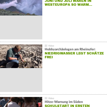
JUNI UND JULI WAREN IN
WESTEUROPA SO WARM…
Hobbyarchäologen am Rheinufer:
NIEDRIGWASSER LEGT SCHÄTZE
FREI
Hitze-Warnung im Süden
SCHULSTART IN ERSTEN