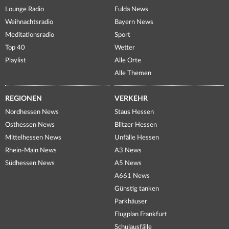
Lounge Radio
Fulda News
Weihnachtsradio
Bayern News
Meditationsradio
Sport
Top 40
Wetter
Playlist
Alle Orte
Alle Themen
REGIONEN
VERKEHR
Nordhessen News
Staus Hessen
Osthessen News
Blitzer Hessen
Mittelhessen News
Unfälle Hessen
Rhein-Main News
A3 News
Südhessen News
A5 News
A661 News
Günstig tanken
Parkhäuser
Flugplan Frankfurt
Schulausfälle