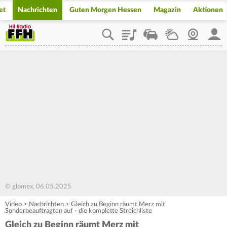
et
Nachrichten
Guten Morgen Hessen
Magazin
Aktionen
Playlist
Staupilot
Wetter
Webcam
Mein
© glomex, 06.05.2025
Video
>
Nachrichten
>
Gleich zu Beginn räumt Merz mit
Sonderbeauftragten auf - die komplette Streichliste
Gleich zu Beginn räumt Merz mit