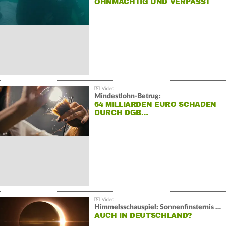
OHNMÄCHTIG UND VERPASST
REKORD
Mindestlohn-Betrug:
64 MILLIARDEN EURO SCHADEN
DURCH DGB…
Himmelsschauspiel: Sonnenfinsternis über Spanien
AUCH IN DEUTSCHLAND?