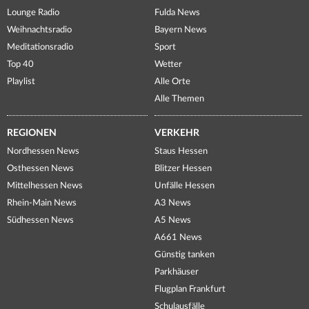
Lounge Radio
Fulda News
Weihnachtsradio
Bayern News
Meditationsradio
Sport
Top 40
Wetter
Playlist
Alle Orte
Alle Themen
REGIONEN
VERKEHR
Nordhessen News
Staus Hessen
Osthessen News
Blitzer Hessen
Mittelhessen News
Unfälle Hessen
Rhein-Main News
A3 News
Südhessen News
A5 News
A661 News
Günstig tanken
Parkhäuser
Flugplan Frankfurt
Schulausfälle