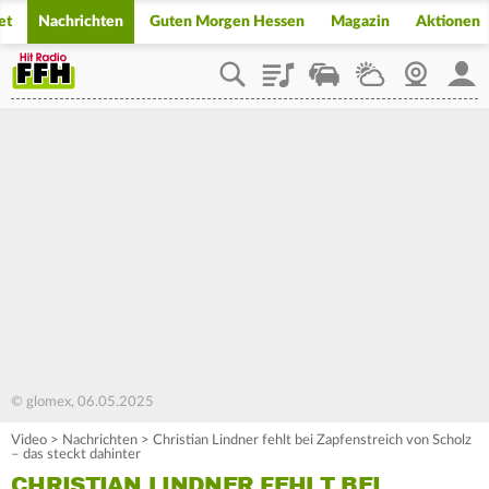
et
Nachrichten
Guten Morgen Hessen
Magazin
Aktionen
Playlist
Staupilot
Wetter
Webcam
Mein
© glomex, 06.05.2025
Video
>
Nachrichten
>
Christian Lindner fehlt bei Zapfenstreich von Scholz
– das steckt dahinter
CHRISTIAN LINDNER FEHLT BEI